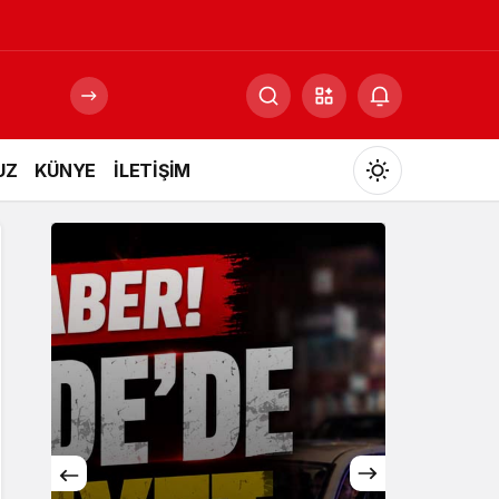
UZ
KÜNYE
İLETİŞİM
Mod
değiştir
Gündüz Modu
Gündüz modunu seçin.
Gece Modu
Gece modunu seçin.