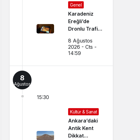
Genel
Karadeniz
Ereğli’de
Dronlu Trafik
Denetimi
8 Ağustos
Yapılıyor
2026 - Cts -
14:59
8
Ağustos
15:30
Kültür & Sanat
Ankara’daki
Antik Kent
Dikkat