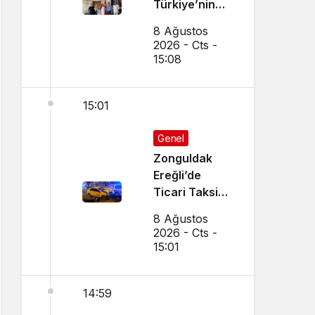
Türkiye’nin
Gururu Oldu
8 Ağustos
2026 - Cts -
15:08
15:01
Genel
Zonguldak
Ereğli’de
Ticari Taksi
İle Otomobil
8 Ağustos
Çarpıştı
2026 - Cts -
15:01
14:59