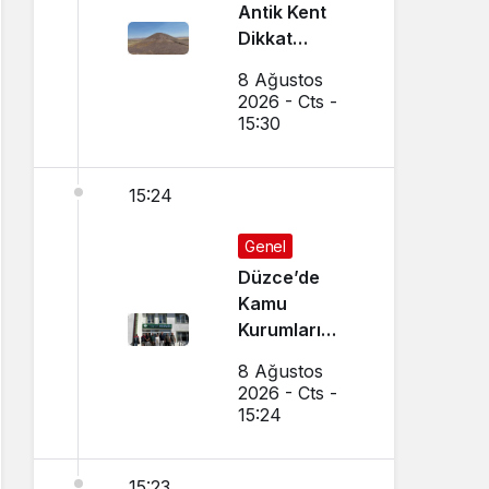
Antik Kent
Dikkat
Çekiyor
8 Ağustos
2026 - Cts -
15:30
15:24
Genel
Düzce’de
Kamu
Kurumları
Arasında İş
8 Ağustos
Birliği
2026 - Cts -
Toplantısı
15:24
Yapıldı
15:23