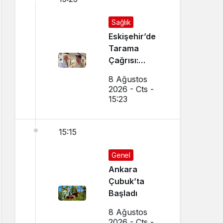
Sağlık
Eskişehir’de
Tarama
Çağrısı:
Birebir
8 Ağustos
Görüştü
2026 - Cts -
15:23
15:15
Genel
Ankara
Çubuk’ta
Başladı
8 Ağustos
2026 - Cts -