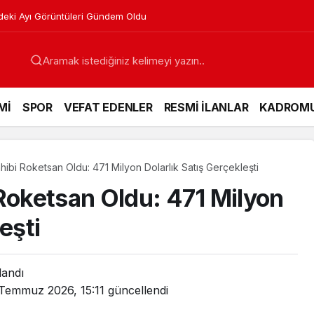
 Yaşındaki İşçi Yaralandı
Mİ
SPOR
VEFAT EDENLER
RESMİ İLANLAR
KADROM
hibi Roketsan Oldu: 471 Milyon Dolarlık Satış Gerçekleşti
 Roketsan Oldu: 471 Milyon
eşti
landı
Temmuz 2026, 15:11
güncellendi