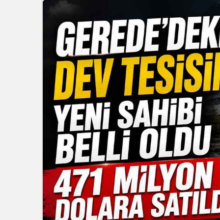
Güncel
Gerede’de
Girişindeki
Görüntüle
Oldu