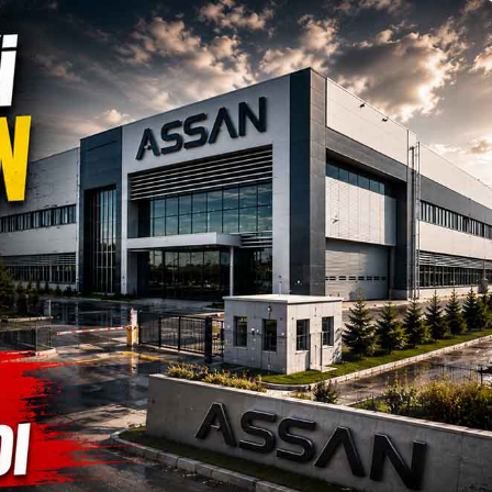
Güncel
 Esentepe
 Ayı
Bolu’da İnşaatta İş
ri Gündem
Kazası: 21 Yaşındaki İşçi
Yaralandı