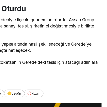
 Oturdu
s nedeniyle ilçenin gündemine oturdu. Assan Group
anayi tesisi, şirketin el değiştirmesiyle birlikte
ik yapısı altında nasıl şekilleneceği ve Gerede’ye
eçte netleşecek.
Roketsan’ın Gerede’deki tesis için atacağı adımlara
y
Üzgün
Kızgın