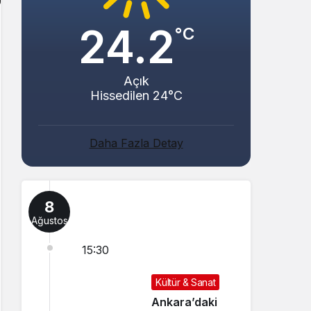
24.2
°C
Açık
Hissedilen 24°C
Daha Fazla Detay
8
Ağustos
15:30
Kültür & Sanat
Ankara’daki