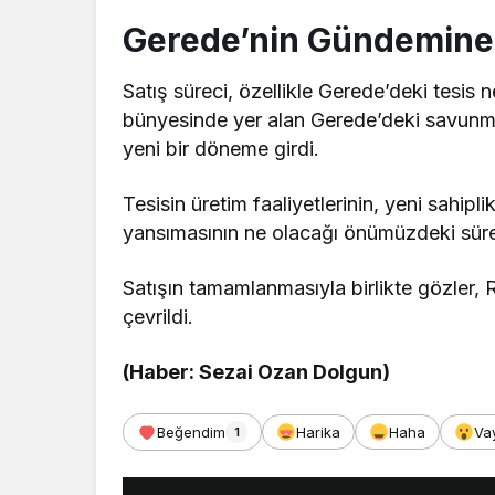
Gerede’nin Gündemine
Satış süreci, özellikle Gerede’deki tesi
bünyesinde yer alan Gerede’deki savunma s
yeni bir döneme girdi.
Tesisin üretim faaliyetlerinin, yeni sahipl
yansımasının ne olacağı önümüzdeki sür
Satışın tamamlanmasıyla birlikte gözler, 
çevrildi.
(Haber: Sezai Ozan Dolgun)
Beğendim
Harika
Haha
Va
1