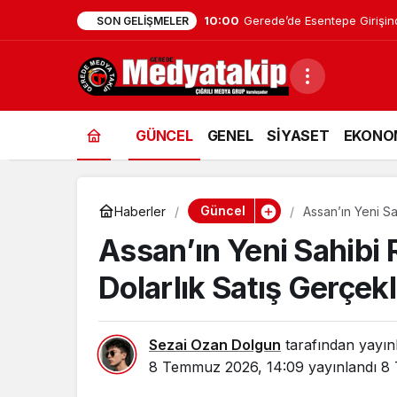
0:26
Bolu’da İnşaatta İş Kazası: 21
SON GELIŞMELER
GÜNCEL
GENEL
SİYASET
EKONO
Güncel
Haberler
Assan’ın Yeni Sa
Assan’ın Yeni Sahibi
Dolarlık Satış Gerçekl
Sezai Ozan Dolgun
tarafından yayın
8 Temmuz 2026, 14:09
yayınlandı
8 