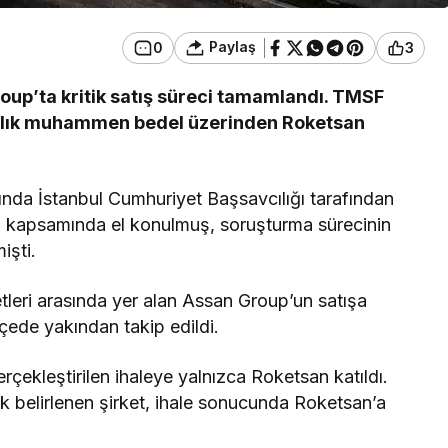
Paylaş
0
3
oup’ta kritik satış süreci tamamlandı. TMSF
larlık muhammen bedel üzerinden Roketsan
ında İstanbul Cumhuriyet Başsavcılığı tarafından
ı kapsamında el konulmuş, soruşturma sürecinin
işti.
tleri arasında yer alan Assan Group’un satışa
lçede yakından takip edildi.
çekleştirilen ihaleye yalnızca Roketsan katıldı.
 belirlenen şirket, ihale sonucunda Roketsan’a