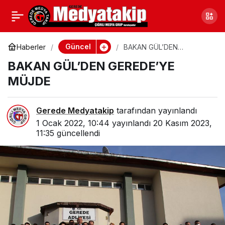
3 GÜNDÜR KAYIPTI! ACI
0
Paylaş
HABER GELDİ
Güncel
Haberler
BAKAN GÜL’DEN
GEREDE’YE MÜJDE
BAKAN GÜL’DEN GEREDE’YE
MÜJDE
Gerede Medyatakip
tarafından yayınlandı
1 Ocak 2022, 10:44
yayınlandı
20 Kasım 2023,
11:35
güncellendi