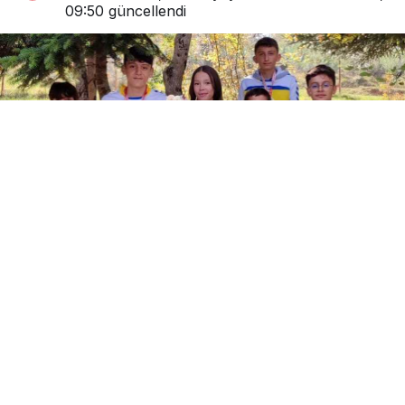
09:50
güncellendi
0
Paylaş
Beğen
Gerede Seyit Mithat Dayıoğlu Ortaokulu
öğrencileri, Bolu’da düzenlenen atletizm
yarışmasında hem erkekler hem kızlar