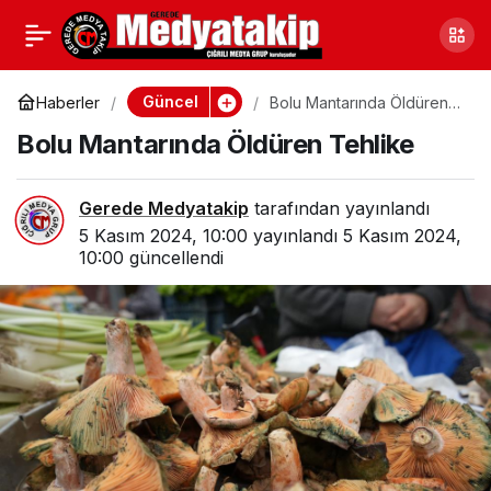
Gerede’nin Kızları ve
0
Paylaş
Erkekleri Bolu’da Birinci
Güncel
Haberler
Bolu Mantarında Öldüren
Tehlike
Bolu Mantarında Öldüren Tehlike
Oldu
Gerede Medyatakip
tarafından yayınlandı
5 Kasım 2024, 10:00
yayınlandı
5 Kasım 2024,
10:00
güncellendi