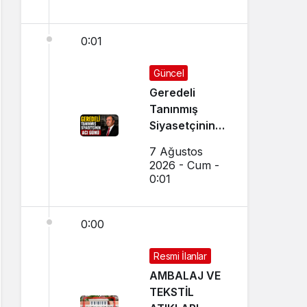
0:01
Güncel
Geredeli
Tanınmış
Siyasetçinin
Acı Günü
7 Ağustos
2026 - Cum -
0:01
0:00
Resmi İlanlar
AMBALAJ VE
TEKSTİL