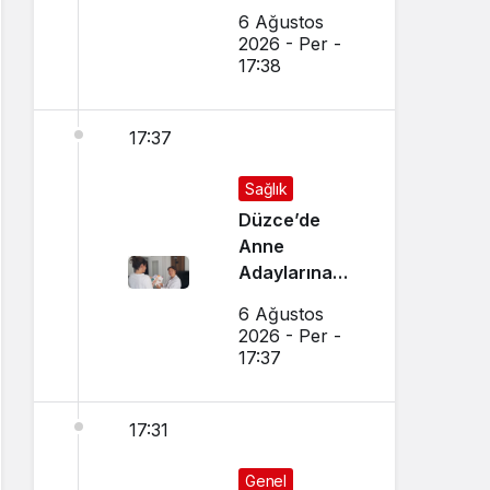
Cayır Yandı
6 Ağustos
2026 - Per -
17:38
17:37
Sağlık
Düzce’de
Anne
Adaylarına
Özel Ev
6 Ağustos
Ziyaretleri
2026 - Per -
Yapılıyor
17:37
17:31
Genel