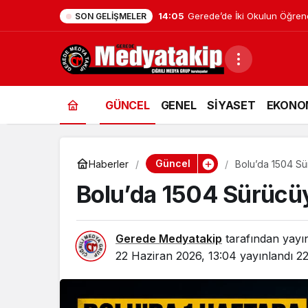
12:26
Bolu’da Dumanı Görenler Yan
SON GELIŞMELER
GÜNCEL
GENEL
SİYASET
EKONO
Güncel
Haberler
Bolu’da 1504 Sü
Bolu’da 1504 Sürücüy
Gerede Medyatakip
tarafından yayı
22 Haziran 2026, 13:04
yayınlandı
22