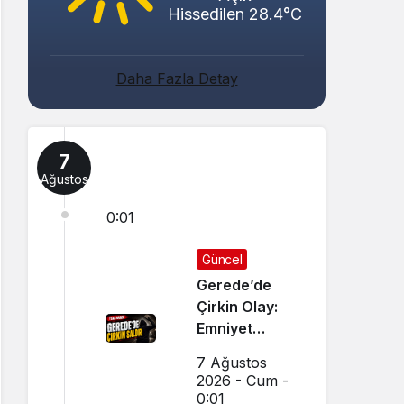
Hissedilen 28.4°C
Daha Fazla Detay
7
Ağustos
0:01
Güncel
Gerede’de
Çirkin Olay:
Emniyet
Soruşturma
7 Ağustos
Başlattı
2026 - Cum -
0:01