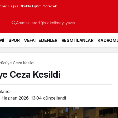
gın Sandı, Ekipler Seferber Oldu
Mİ
SPOR
VEFAT EDENLER
RESMİ İLANLAR
KADROM
rücüye Ceza Kesildi
e Ceza Kesildi
nlandı
 Haziran 2026, 13:04
güncellendi