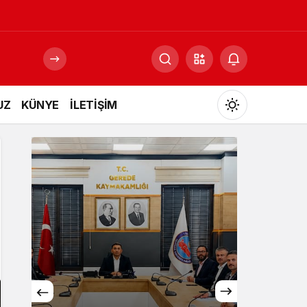
UZ
KÜNYE
İLETİŞİM
Mod
değiştir
Gündüz Modu
Gündüz modunu seçin.
Gece Modu
Gece modunu seçin.