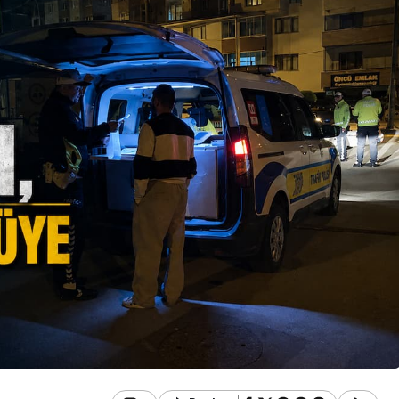
Güncel
İki Okulun
Bolu’da Dumanı Görenle
i Başka
Yangın Sandı, Ekipler
tim Görecek
Seferber Oldu