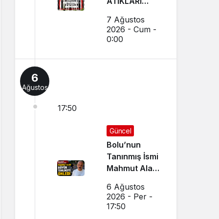
ATIKLARI
TOPLAMA
7 Ağustos
İHALELERİ
2026 - Cum -
(GEREDE
0:00
BELEDİYESİ)
6
Ağustos
17:50
Güncel
Bolu’nun
Tanınmış İsmi
Mahmut Alan
Büyük
6 Ağustos
Tehlikeyi
2026 - Per -
Önledi
17:50