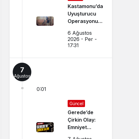
Kastamonu’da
Uyuşturucu
Operasyonu:
15 Gözaltı Var
6 Ağustos
2026 - Per -
17:31
7
Ağustos
0:01
Güncel
Gerede’de
Çirkin Olay:
Emniyet
Soruşturma