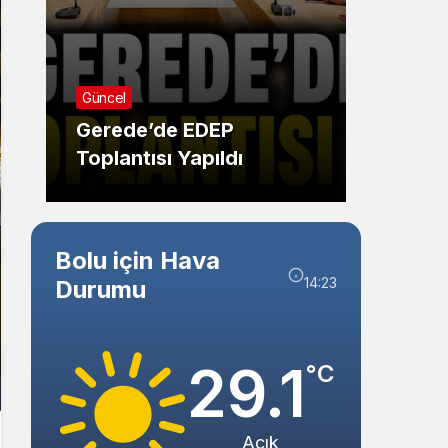
Sistem Modu
Sistem modunu seçin.
Ekonom
Güncel
r
Meşhu
Gerede’de EDEP
Domat
Toplantısı Yapıldı
Vakti
Bolu için Hava
14:23
Durumu
29.1
°C
Açık