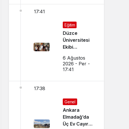
17:41
Eğitim
Düzce
Üniversitesi
Ekibi
Slovenya’dan
6 Ağustos
Ses Verdi
2026 - Per -
17:41
17:38
Genel
Ankara
Elmadağ’da
Üç Ev Cayır