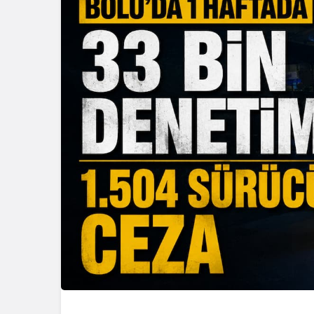
Eğitim
Gerede’de 
Öğrenciler
Okulda Eği