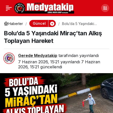
Gerede’den Çıktı 600
0
Paylaş
Noktada Satılıyor! Bir
Güncel
Haberler
Bolu’da 5 Yaşındaki
Miraç’tan Alkış Toplayan
Bolu’da 5 Yaşındaki Miraç’tan Alkış
Hareket
Kez Tadan
Toplayan Hareket
Vazgeçemiyor
Gerede Medyatakip
tarafından yayınlandı
7 Haziran 2026, 15:21
yayınlandı
7 Haziran
2026, 15:21
güncellendi