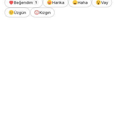
Beğendim
Harika
Haha
Vay
1
Üzgün
Kızgın