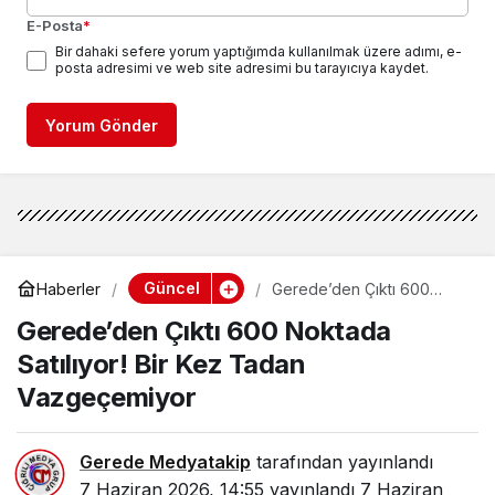
E-Posta
*
Bir dahaki sefere yorum yaptığımda kullanılmak üzere adımı, e-
posta adresimi ve web site adresimi bu tarayıcıya kaydet.
Yorum Gönder
Güncel
Haberler
Gerede’den Çıktı 600
Noktada Satılıyor! Bir Kez
Gerede’den Çıktı 600 Noktada
Tadan Vazgeçemiyor
Satılıyor! Bir Kez Tadan
Vazgeçemiyor
Gerede Medyatakip
tarafından yayınlandı
7 Haziran 2026, 14:55
yayınlandı
7 Haziran