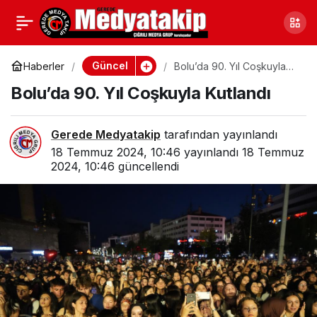
Opel’in Yeni Gücü:
0
Paylaş
Sadece 450 Bin TL’ye
Güncel
Haberler
Bolu’da 90. Yıl Coşkuyla
Kutlandı
Bolu’da 90. Yıl Coşkuyla Kutlandı
Satışta!
Gerede Medyatakip
tarafından yayınlandı
18 Temmuz 2024, 10:46
yayınlandı
18 Temmuz
2024, 10:46
güncellendi