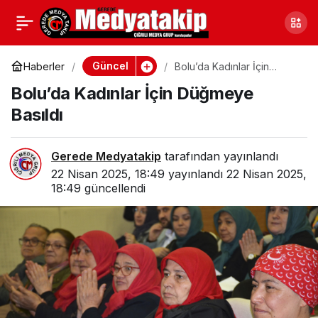
Bolulu Çiftçi 200 Bin
0
Paylaş
Yerli Fide İle
Güncel
Haberler
Bolu’da Kadınlar İçin
Düğmeye Basıldı
Bolu’da Kadınlar İçin Düğmeye
Desteklenecek
Basıldı
Gerede Medyatakip
tarafından yayınlandı
22 Nisan 2025, 18:49
yayınlandı
22 Nisan 2025,
18:49
güncellendi