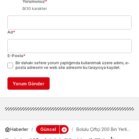
Yorumunuz
*
0
/30 karakter
Ad
*
E-Posta
*
Bir dahaki sefere yorum yaptığımda kullanılmak üzere adımı, e-
posta adresimi ve web site adresimi bu tarayıcıya kaydet.
Yorum Gönder
Güncel
Haberler
Bolulu Çiftçi 200 Bin Yerli
Fide İle Desteklenecek