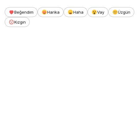
Beğendim
Harika
Haha
Vay
Üzgün
Kızgın