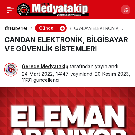
KAYMAKAM VE
0
Paylaş
BAŞKANDAN
Güncel
Haberler
CANDAN ELEKTRONİK,
BİLGİSAYAR VE GÜVENLİK
CANDAN ELEKTRONİK, BİLGİSAYAR
SİSTEMLERİ
YAŞLILARA ZİYARET
VE GÜVENLİK SİSTEMLERİ
Gerede Medyatakip
tarafından yayınlandı
24 Mart 2022, 14:47
yayınlandı
20 Kasım 2023,
11:31
güncellendi