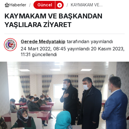
Güncel
Haberler
KAYMAKAM VE
BAŞKANDAN YAŞLILARA
KAYMAKAM VE BAŞKANDAN
ZİYARET
YAŞLILARA ZİYARET
Gerede Medyatakip
tarafından yayınlandı
24 Mart 2022, 08:45
yayınlandı
20 Kasım 2023,
11:31
güncellendi