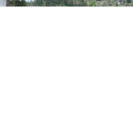
0
Paylaş
Beğen
Bolu’nun Mudurnu ilçesinde vatandaşlara yönelik
gerçekleştirilen ücretsiz fide dağıtımı yoğun
katılımla tamamlandı. Yaz sezonunun başlamasıyla
birlikte düzenlenen etkinlikte, dağıtılan fideler kısa
süre içinde tamamen tükendi.