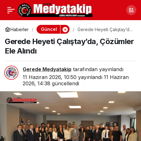
Bolu’nun İlçesinde
0
Paylaş
Ücretsiz Dağıtılıyor; 126
Güncel
Haberler
Gerede Heyeti Çalıştay’da,
Çözümler Ele Alındı
Gerede Heyeti Çalıştay’da, Çözümler
Bin Adet
Ele Alındı
Gerede Medyatakip
tarafından yayınlandı
11 Haziran 2026, 10:50
yayınlandı
11 Haziran
2026, 14:38
güncellendi