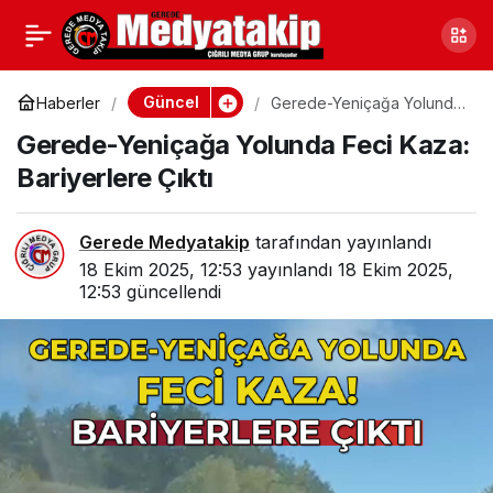
Bolu’nun Sessiz
0
Paylaş
Kahramanından Büyük
Güncel
Haberler
Gerede-Yeniçağa Yolunda
Feci Kaza: Bariyerlere Çıktı
Gerede-Yeniçağa Yolunda Feci Kaza:
Hizmet
Bariyerlere Çıktı
Gerede Medyatakip
tarafından yayınlandı
18 Ekim 2025, 12:53
yayınlandı
18 Ekim 2025,
12:53
güncellendi