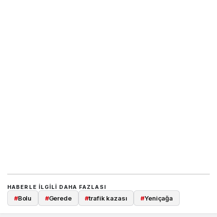
HABERLE ILGILI DAHA FAZLASI
#
Bolu
#
Gerede
#
trafik kazası
#
Yeniçağa