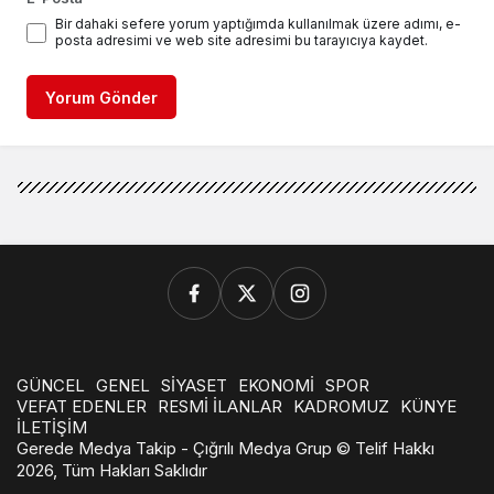
Bir dahaki sefere yorum yaptığımda kullanılmak üzere adımı, e-
posta adresimi ve web site adresimi bu tarayıcıya kaydet.
Yorum Gönder
GÜNCEL
GENEL
SİYASET
EKONOMİ
SPOR
VEFAT EDENLER
RESMİ İLANLAR
KADROMUZ
KÜNYE
İLETİŞİM
Gerede Medya Takip - Çığrılı Medya Grup © Telif Hakkı
2026, Tüm Hakları Saklıdır