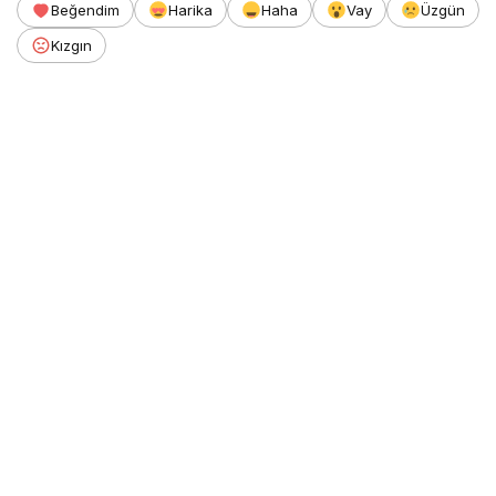
Beğendim
Harika
Haha
Vay
Üzgün
Kızgın