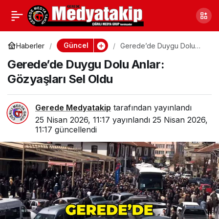
Bolu’da Yoğun Mesai:
0
Paylaş
İbrahim Çolak Olimpiyat
Güncel
Haberler
Gerede’de Duygu Dolu
Anlar: Gözyaşları Sel Oldu
Gerede’de Duygu Dolu Anlar:
İçin Gün Sayıyor
Gözyaşları Sel Oldu
Gerede Medyatakip
tarafından yayınlandı
25 Nisan 2026, 11:17
yayınlandı
25 Nisan 2026,
11:17
güncellendi