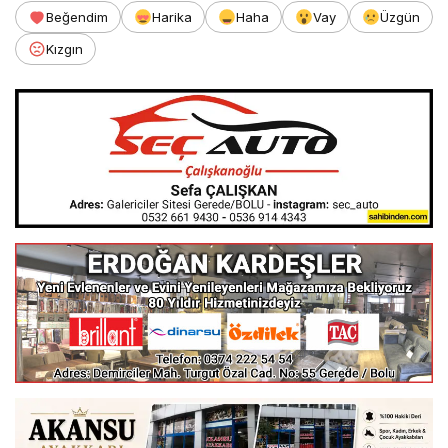
Beğendim
Harika
Haha
Vay
Üzgün
Kızgın