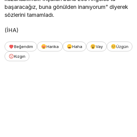
başaracağız, buna gönülden inanıyorum” diyerek
sözlerini tamamladı.
(İHA)
Beğendim
Harika
Haha
Vay
Üzgün
Kızgın