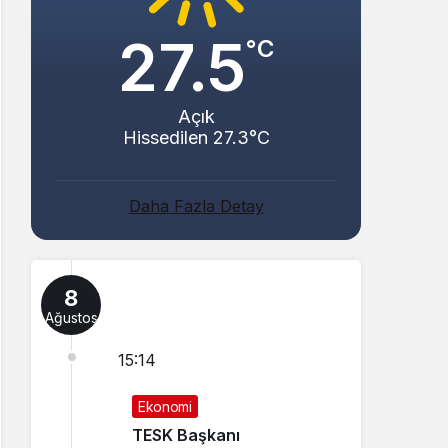
27.5
°C
Açık
Hissedilen 27.3°C
Daha Fazla Detay
8
Ağustos
15:14
Ekonomi
TESK Başkanı