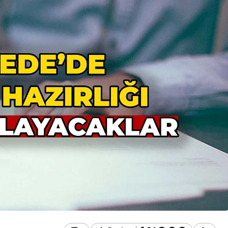
Genel
Düzce’de Kadınlar
Mutfak Atölyesi ile
ramürsel’de
Profesyonelliğe Adım
angın Çıktı
Attı