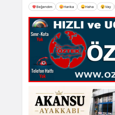
Beğendim
Harika
Haha
Vay