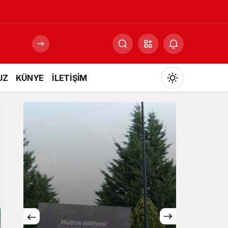
UZ
KÜNYE
İLETİŞİM
Mod
değiştir
Gündüz Modu
Gündüz modunu seçin.
Gece Modu
Gece modunu seçin.