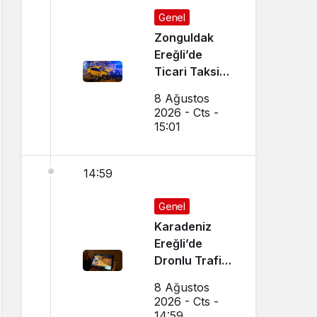
Genel
Zonguldak
Ereğli’de
Ticari Taksi
İle Otomobil
8 Ağustos
Çarpıştı
2026 - Cts -
15:01
14:59
Genel
Karadeniz
Ereğli’de
Dronlu Trafik
Denetimi
8 Ağustos
Yapılıyor
2026 - Cts -
14:59