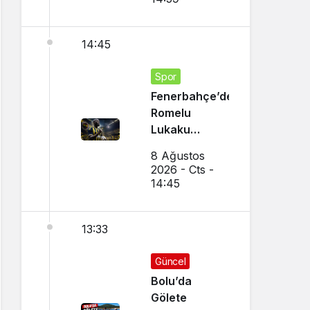
14:45
Spor
Fenerbahçe’den
Romelu
Lukaku
Transferi!
8 Ağustos
Napoli ile
2026 - Cts -
Görüşmeler
14:45
Başladı
13:33
Güncel
Bolu’da
Gölete