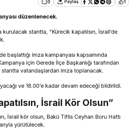
Paylaş
0
1
anyası düzenlenecek.
urulacak stantta, “Kürecik kapatılsın, İsrail’de
k.
inde başlattığı imza kampanyası kapsamında
Kampanya için Gerede İlçe Başkanlığı tarafından
 stantta vatandaşlardan imza toplanacak.
acağı ve 18.00’e kadar devam edeceği bildirildi.
atılsın, İsrail Kör Olsun”
, İsrail kör olsun, Bakü Tiflis Ceyhan Boru Hattı
arıyla yürütülecek.