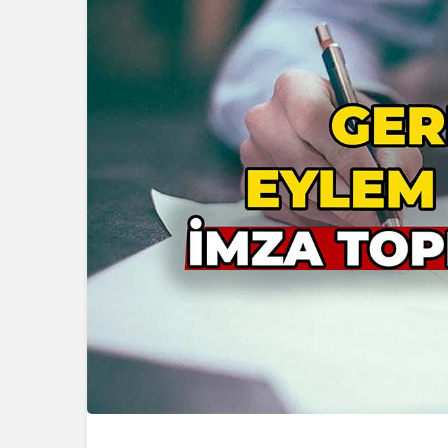
Genel
Kocaeli Ka
Tadilatta Y