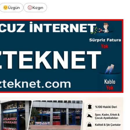
Üzgün
Kızgın