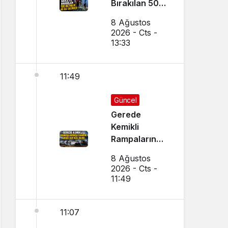
Bırakılan 500
Metrelik Ağ
8 Ağustos
Ele Geçirildi
2026 - Cts -
13:33
11:49
Güncel
Gerede
Kemikli
Rampalarında
Yangın:
8 Ağustos
Araçlar Kül
2026 - Cts -
Oldu
11:49
11:07