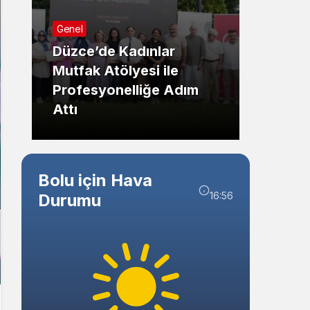
Sistem Modu
Sistem modunu seçin.
Güncel
Genel
Bolu’
Düzce’de Gençlere
Kaym
Sağlıklı Yaşam Eğitimi
Ziyare
Bolu için Hava
16:56
Durumu