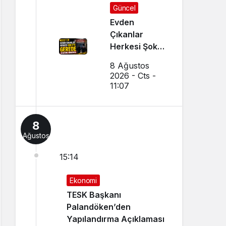
Güncel
Evden
Çıkanlar
Herkesi Şoke
Etti: Gerede
8 Ağustos
Cezaevine
2026 - Cts -
Gönderildi
11:07
8
Ağustos
15:14
Ekonomi
TESK Başkanı
Palandöken’den
Yapılandırma Açıklaması