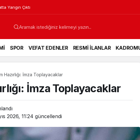
lyesi ile Profesyonelliğe Adım Attı
Mİ
SPOR
VEFAT EDENLER
RESMİ İLANLAR
KADROM
 Hazırlığı: İmza Toplayacaklar
rlığı: İmza Toplayacaklar
nlandı
ıs 2026, 11:24
güncellendi