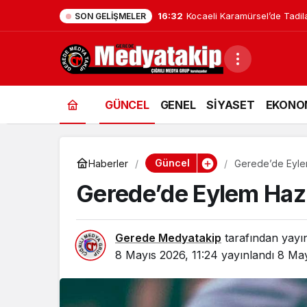
16:32
Düzce’de Kadınlar Mutfak Atö
SON GELIŞMELER
GÜNCEL
GENEL
SİYASET
EKONO
Güncel
Haberler
Gerede’de Eylem
Gerede’de Eylem Hazı
Gerede Medyatakip
tarafından yayı
8 Mayıs 2026, 11:24
yayınlandı
8 May