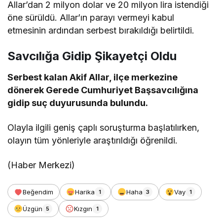
Allar’dan 2 milyon dolar ve 20 milyon lira istendiği
öne sürüldü. Allar’ın parayı vermeyi kabul
etmesinin ardından serbest bırakıldığı belirtildi.
Savcılığa Gidip Şikayetçi Oldu
Serbest kalan Akif Allar, ilçe merkezine
dönerek Gerede Cumhuriyet Başsavcılığına
gidip suç duyurusunda bulundu.
Olayla ilgili geniş çaplı soruşturma başlatılırken,
olayın tüm yönleriyle araştırıldığı öğrenildi.
(Haber Merkezi)
Beğendim
Harika
Haha
Vay
1
3
1
Üzgün
Kızgın
5
1