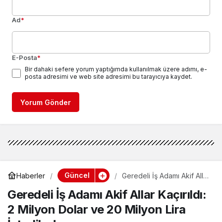
Ad
*
E-Posta
*
Bir dahaki sefere yorum yaptığımda kullanılmak üzere adımı, e-
posta adresimi ve web site adresimi bu tarayıcıya kaydet.
Yorum Gönder
Güncel
Haberler
Geredeli İş Adamı Akif Allar
Kaçırıldı: 2 Milyon Dolar ve
Geredeli İş Adamı Akif Allar Kaçırıldı:
20 Milyon Lira İstediler!
2 Milyon Dolar ve 20 Milyon Lira