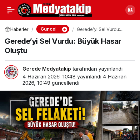
Geredeli İş Adamı Akif
0
Paylaş
Allar Kaçırıldı: 2 Milyon
Güncel
Haberler
Gerede’yi Sel Vurdu:
Büyük Hasar Oluştu
Gerede’yi Sel Vurdu: Büyük Hasar
Dolar ve 20 Milyon Lira
Oluştu
İstediler!
Gerede Medyatakip
tarafından yayınlandı
4 Haziran 2026, 10:48
yayınlandı
4 Haziran
2026, 10:49
güncellendi