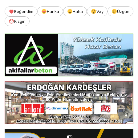
Beğendim
Harika
Haha
Vay
Üzgün
Kızgın