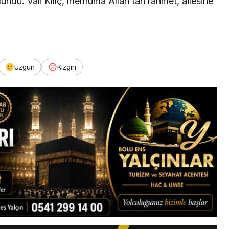
ndu. Vali Kılıç, merhuma Allah’tan rahmet, ailesine
Üzgün
Kızgın