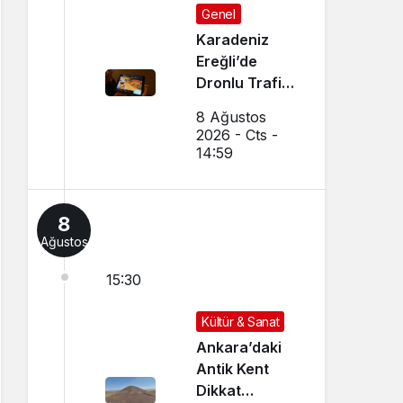
Genel
Karadeniz
Ereğli’de
Dronlu Trafik
Denetimi
8 Ağustos
Yapılıyor
2026 - Cts -
14:59
8
Ağustos
15:30
Kültür & Sanat
Ankara’daki
Antik Kent
Dikkat