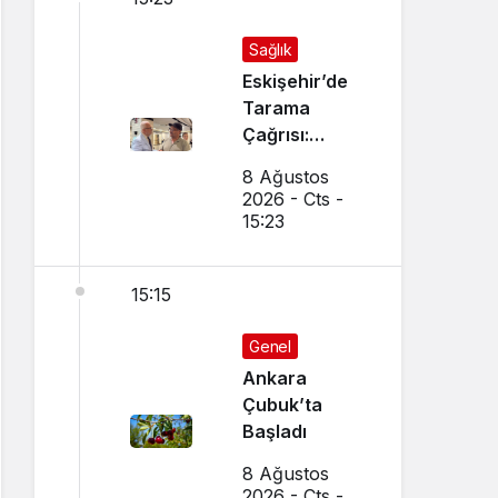
Sağlık
Eskişehir’de
Tarama
Çağrısı:
Birebir
8 Ağustos
Görüştü
2026 - Cts -
15:23
15:15
Genel
Ankara
Çubuk’ta
Başladı
8 Ağustos
2026 - Cts -