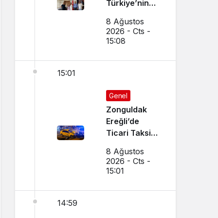
Türkiye’nin
Gururu Oldu
8 Ağustos
2026 - Cts -
15:08
15:01
Genel
Zonguldak
Ereğli’de
Ticari Taksi
İle Otomobil
8 Ağustos
Çarpıştı
2026 - Cts -
15:01
14:59