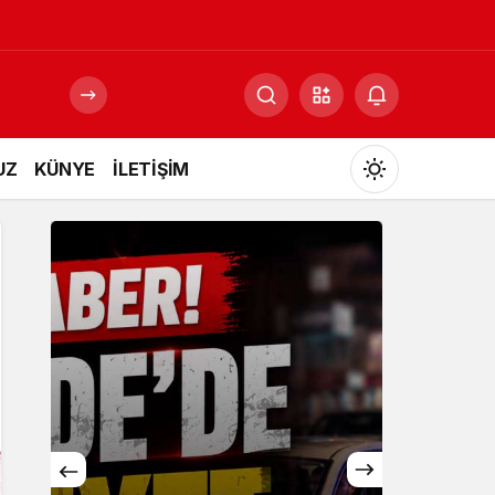
UZ
KÜNYE
İLETİŞİM
Mod
değiştir
Gündüz Modu
Gündüz modunu seçin.
Gece Modu
Gece modunu seçin.