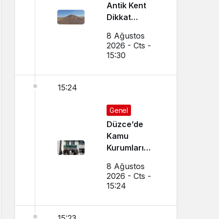
Antik Kent
Dikkat
Çekiyor
8 Ağustos
2026 - Cts -
15:30
15:24
Genel
Düzce’de
Kamu
Kurumları
Arasında İş
8 Ağustos
Birliği
2026 - Cts -
Toplantısı
15:24
Yapıldı
15:23