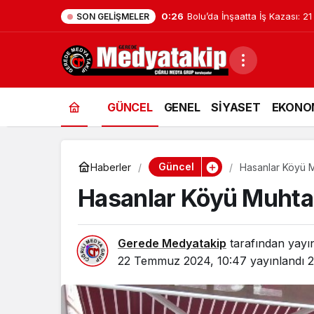
0:26
Bolu’da İnşaatta İş Kazası: 21
SON GELIŞMELER
GÜNCEL
GENEL
SİYASET
EKONO
Güncel
Haberler
Hasanlar Köyü Mu
Hasanlar Köyü Muhtarı
Gerede Medyatakip
tarafından yayı
22 Temmuz 2024, 10:47
yayınlandı
2