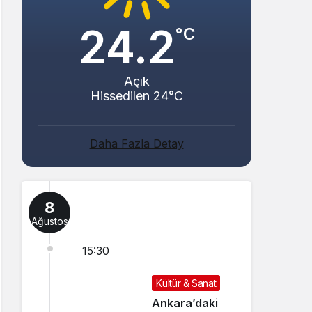
24.2
°C
Açık
Hissedilen 24°C
Daha Fazla Detay
8
Ağustos
15:30
Kültür & Sanat
Ankara’daki