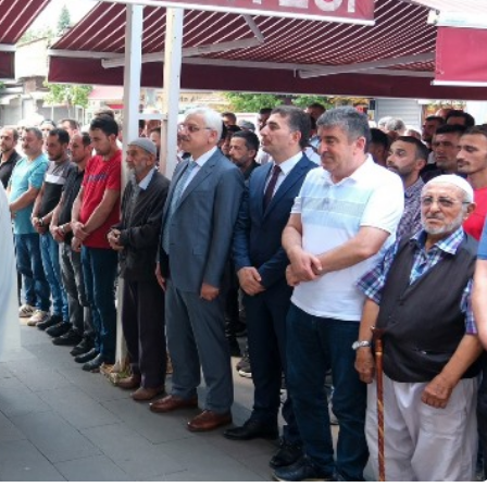
Güncel
aatta İş
Yaşındaki İşçi
Gerede’de Emniyet
Düğmeye Bastı