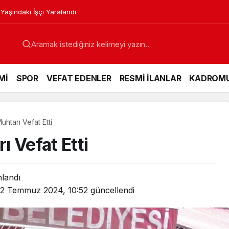
 Yaşındaki İşçi Yaralandı
Mİ
SPOR
VEFAT EDENLER
RESMİ İLANLAR
KADROM
htarı Vefat Etti
 Vefat Etti
nlandı
2 Temmuz 2024, 10:52
güncellendi