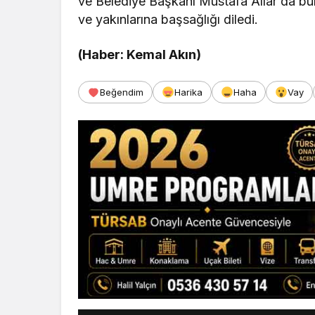
ve Belediye Başkanı Mustafa Allar da bulu
ve yakınlarına başsağlığı diledi.
(Haber: Kemal Akın)
Beğendim
Harika
Haha
Vay