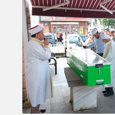
Güncel
Güncel
Gerede’de Esentepe
Girişindeki Ayı
Bolu’da İnş
Görüntüleri Gündem
Kazası: 21 
Oldu
Yaralandı