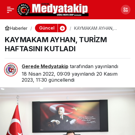
JANDARMA VE
0
Paylaş
ORMAN’DAN ORTAK
Güncel
Haberler
KAYMAKAM AYHAN,
TURİZM HAFTASINI
KAYMAKAM AYHAN, TURİZM
KUTLADI
MÜCADELE
HAFTASINI KUTLADI
Gerede Medyatakip
tarafından yayınlandı
18 Nisan 2022, 09:09
yayınlandı
20 Kasım
2023, 11:30
güncellendi