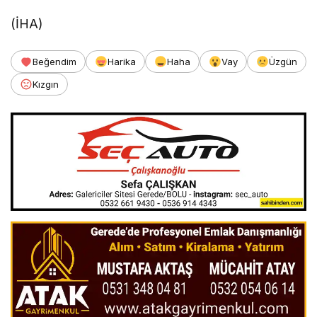
(İHA)
Beğendim
Harika
Haha
Vay
Üzgün
Kızgın