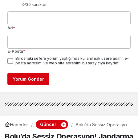
0
/30 karakter
Ad
*
E-Posta
*
Bir dahaki sefere yorum yaptığımda kullanılmak üzere adımı, e-
posta adresimi ve web site adresimi bu tarayıcıya kaydet.
Yorum Gönder
Güncel
Haberler
Bolu’da Sessiz Operasyon!
Jandarma Aranan İsmi
Bolu’da Sessiz Operasyon! Jandarma
Yakaladı