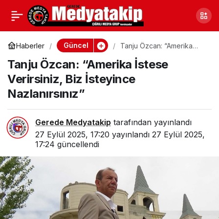
Bolu’da Sessiz
0
Paylaş
Operasyon! Jandarma
Güncel
Haberler
Tanju Özcan: “Amerika
İstese Verirsiniz, Biz
Tanju Özcan: “Amerika İstese
İsteyince Nazlanırsınız”
Aranan İsmi Yakaladı
Verirsiniz, Biz İsteyince
Nazlanırsınız”
Gerede Medyatakip
tarafından yayınlandı
27 Eylül 2025, 17:20
yayınlandı
27 Eylül 2025,
17:24
güncellendi