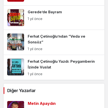
Gerede’de Bayram
1 yıl önce
Ferhat Çetinoğlu’ndan “Veda ve
Sonsöz”
1 yıl önce
Ferhat Çetinoğlu Yazdı: Peygamberin
İzinde Vuslat
1 yıl önce
Ferhat Çetinoğlu Yazdı: “Gözyaşları ile
Diğer Yazarlar
Yıkanan Yollar”
1 yıl önce
Metin Apaydın