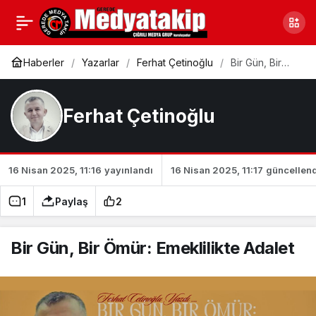
Yeni Dünyaya Seyahat 2
0
Paylaş
– ABD’de Sağlık (1.
Haberler
Yazarlar
Ferhat Çetinoğlu
Bir Gün, Bir
Ömür:
Emeklilikte
Bölüm)
Adalet
Ferhat Çetinoğlu
16 Nisan 2025, 11:16
yayınlandı
16 Nisan 2025, 11:17
güncellend
1
Paylaş
2
Bir Gün, Bir Ömür: Emeklilikte Adalet