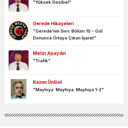
"Yüksek Desibel"
Ferhat Çetinoğlu Yazdı: “Kabe’den
Medine’ye Hicret Öyküsü”
1 yıl önce
Gerede Hikayeleri
"Gerede’nin Sırrı: Bölüm 10 – Göl
Ferhat Çetinoğlu Yazdı: “Kutsal
Donunca Ortaya Çıkan İşaret"
Topraklarda Bir Kardeşlik Çağrısı”
1 yıl önce
Metin Apaydın
"Trafik"
Ferhat Çetinoğlu Yazdı: “Öz
Gardaşlarımız ile Arafat’ta Buluşma”
2 yıl önce
Kazım Ünlüol
"Mayhıya Mayhıya Mayhıya 1-2"
Ferhat Çetinoğlu Yazdı: “Allah
Yolunda…”
2 yıl önce
Mehmet Karagözoğlu
"Mahpushane Çeşmesi’nden Kent
Demir Tavında Dövülür..
Müzesi’ne (II)"