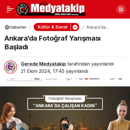
Ertuğrul Gazi’nin Babası,
0
Paylaş
Osman Gazi’nin Dedesi
Kültür & Sanat
Haberler
Ankara’da
Fotoğraf Yarışması
Ankara’da Fotoğraf Yarışması
Başladı
Dualarla Anıldı
Başladı
Gerede Medyatakip
tarafından yayınlandı
21 Ekim 2024, 17:45
yayınlandı