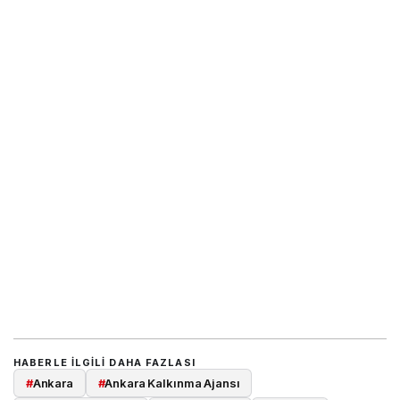
HABERLE ILGILI DAHA FAZLASI
#
Ankara
#
Ankara Kalkınma Ajansı