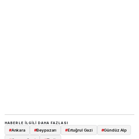
HABERLE ILGILI DAHA FAZLASI
#
Ankara
#
Beypazarı
#
Ertuğrul Gazi
#
Gündüz Alp