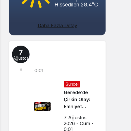
Hissedilen 28.4°C
Daha Fazla Detay
7
Ağustos
0:01
Güncel
Gerede’de
Çirkin Olay:
Emniyet
Soruşturma
7 Ağustos
Başlattı
2026 - Cum -
0:01