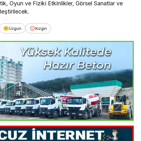
k, Oyun ve Fiziki Etkinlikler, Görsel Sanatlar ve
eştirilecek.
Üzgün
Kızgın