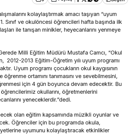
 alışmalarını kolaylaştırmak amacı taşıyan “uyum
 Sınıf ve okulöncesi öğrencileri hafta başında ilk
aşları ile tanışan minikler, heyecanlarını yenmeye
Güncel
manı Görenler
dı, Ekipler
Gerede’de EDEP
Oldu
Toplantısı Yapıldı
Gerede Milli Eğitim Müdürü Mustafa Camcı, “Okul
rinin, 2012-2013 Eğitim-Öğretim yılı uyum programı
acaktır. Uyum programı çocukların okul kaygısının
erle öğrenme ortamını tanımasını ve sevebilmesini,
öğrenmesi için 4 gün boyunca devam edecektir. Bu
 öğrencilerimiz okullarını, öğretmenlerini
anlarını yeneceklerdir.”dedi.
irilecek olan eğitim kapsamında müzikli oyunlar ve
ecek. Öğrenciler için bu programda okula,
yetlerine uyumunu kolaylaştıracak etkinlikler