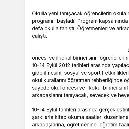
Okulla yeni tanışacak öğrencilerin okula
Eğitim
Güncel
programı” başladı. Program kapsamında 1.
defa okulla tanıştı. Öğretmenleri ve arkad
Gerede’de İki Okulun
Bolu’da Du
çalıştı.
Öğrencileri Başka
Yangın San
Okulda Eğitim Görecek
Seferber 
öncesi ve ilkokul birinci sınıf öğrencile
10-14 Eylül 2012 tarihleri arasında yapıl
giderilmesini, sosyal ve sportif etkinlikl
okul kurallarını öğretmen rehberliğinde 
sayede okul öncesi ve ilkokul birinci sınıf
arkadaşlarını tanıyacak, sevecek ve heyec
10-14 Eylül tarihleri arasında gerçekleşt
şarkılarla kitap okuma saatleri düzenlen
arkadaşlarına, öğretmenine, öğretim faali