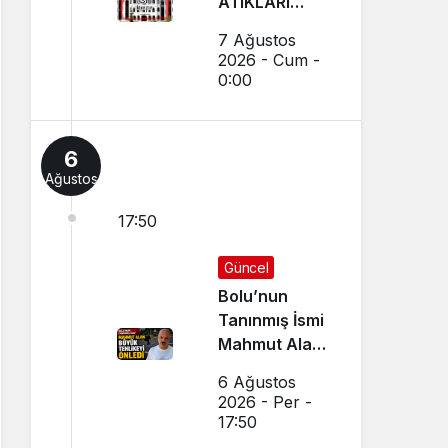
ATIKLARI
TOPLAMA
7 Ağustos
İHALELERİ
2026 - Cum -
(GEREDE
0:00
BELEDİYESİ)
6
Ağustos
17:50
Güncel
Bolu’nun
Tanınmış İsmi
Mahmut Alan
Büyük
6 Ağustos
Tehlikeyi
2026 - Per -
Önledi
17:50