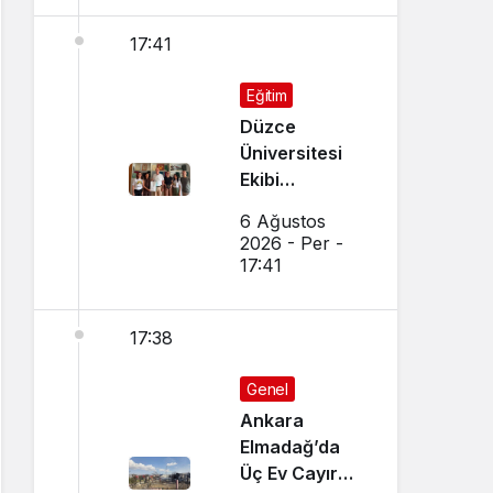
17:41
Eğitim
Düzce
Üniversitesi
Ekibi
Slovenya’dan
6 Ağustos
Ses Verdi
2026 - Per -
17:41
17:38
Genel
Ankara
Elmadağ’da
Üç Ev Cayır