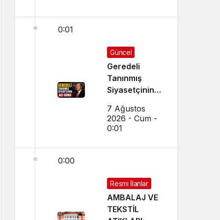
0:01
Güncel
Geredeli
Tanınmış
Siyasetçinin
Acı Günü
7 Ağustos
2026 - Cum -
0:01
0:00
Resmi İlanlar
AMBALAJ VE
TEKSTİL