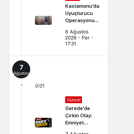
Kastamonu’da
Uyuşturucu
Operasyonu:
15 Gözaltı Var
6 Ağustos
2026 - Per -
17:31
7
Ağustos
0:01
Güncel
Gerede’de
Çirkin Olay:
Emniyet
Soruşturma