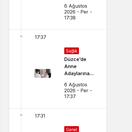
Cayır Yandı
6 Ağustos
2026 - Per -
17:38
17:37
Sağlık
Düzce’de
Anne
Adaylarına
Özel Ev
6 Ağustos
Ziyaretleri
2026 - Per -
Yapılıyor
17:37
17:31
Genel