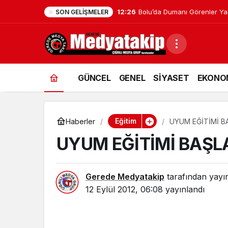
12:26
Bolu’da Dumanı Görenler Yan
SON GELIŞMELER
GÜNCEL
GENEL
SİYASET
EKONO
Eğitim
Haberler
UYUM EĞİTİMİ B
UYUM EĞİTİMİ BAŞL
Gerede Medyatakip
tarafından yayı
12 Eylül 2012, 06:08
yayınlandı