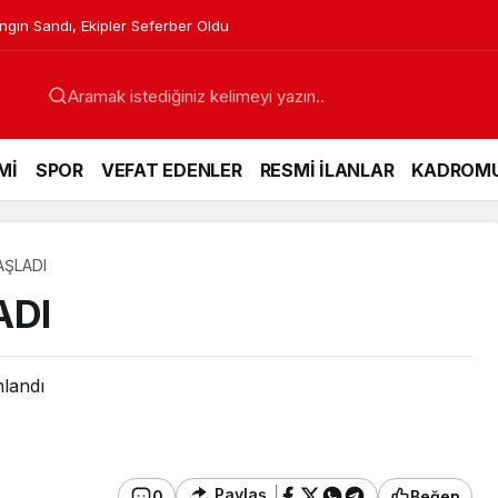
gın Sandı, Ekipler Seferber Oldu
Mİ
SPOR
VEFAT EDENLER
RESMİ İLANLAR
KADROM
AŞLADI
ADI
nlandı
Paylaş
0
Beğen