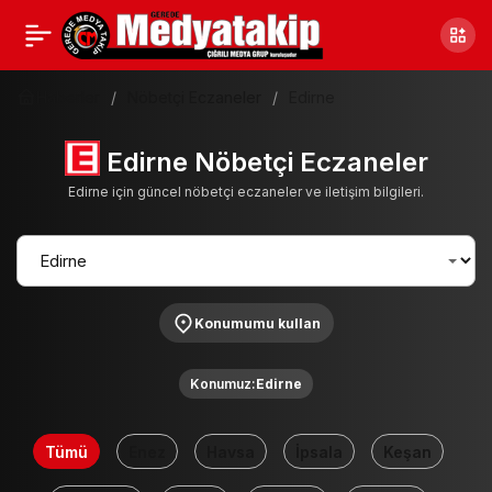
Haberler
Nöbetçi Eczaneler
Edirne
Edirne Nöbetçi Eczaneler
Edirne için güncel nöbetçi eczaneler ve iletişim bilgileri.
Konumumu kullan
Konumuz:
Edirne
Tümü
Enez
Havsa
İpsala
Keşan