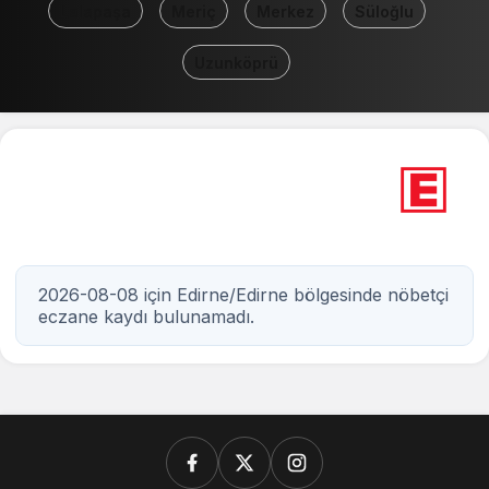
Lalapaşa
Meriç
Merkez
Süloğlu
Uzunköprü
0
Nöbetçi eczane
Edirne
2026-08-08 için Edirne/Edirne bölgesinde nöbetçi
eczane kaydı bulunamadı.