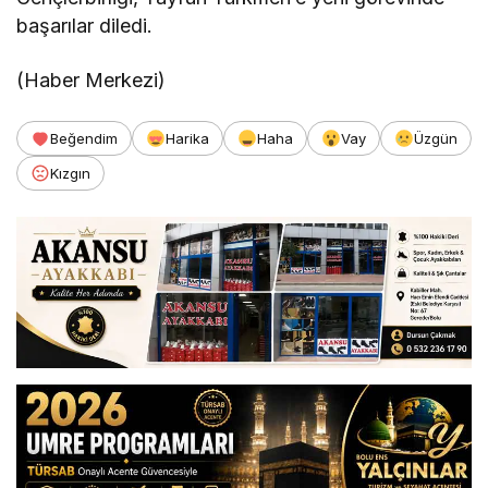
başarılar diledi.
(Haber Merkezi)
Beğendim
Harika
Haha
Vay
Üzgün
Kızgın