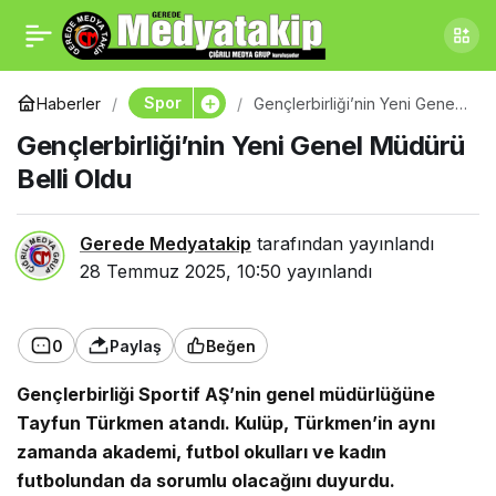
Çorum FK, Azerbaycanlı
0
Paylaş
Futbolcu ile Yollarını
Spor
Haberler
Gençlerbirliği’nin Yeni Genel
Müdürü Belli Oldu
Gençlerbirliği’nin Yeni Genel Müdürü
Ayırdı
Belli Oldu
Gerede Medyatakip
tarafından yayınlandı
28 Temmuz 2025, 10:50
yayınlandı
0
Paylaş
Beğen
Gençlerbirliği Sportif AŞ’nin genel müdürlüğüne
Tayfun Türkmen atandı. Kulüp, Türkmen’in aynı
zamanda akademi, futbol okulları ve kadın
futbolundan da sorumlu olacağını duyurdu.