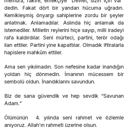
memura, fakire, emekçiye “Devlet, sizin için var”
dedin. Fakat dört bir yandan hücuma uğradın.
Kemikleşmiş önyargı sahiplerine zordu bir şeyler
anlatmak. Anlamadılar. Aslında hiç anlamak da
istemediler. Milletin reylerini hiçe sayıp, milli iradeyi
rafa kaldırdılar. Seni mürteci, partini, terör odağı
ilan ettiler. Partini yine kapattılar. Olmadık iftiralarla
hapislere mahkûm ettiler.
Ama sen yıkılmadın. Son nefesine kadar inandığın
yoldan hiç dönmedin. İmanının mücessem bir
sembolü oldun. İnandıklarını savundun.
Biz de sana güvendik ve hep sevdik “Savunan
Adam.”
Ölümünün 4. yılında seni rahmet ve özlemle
anıyoruz. Allah’ın rahmeti üzerine olsun.