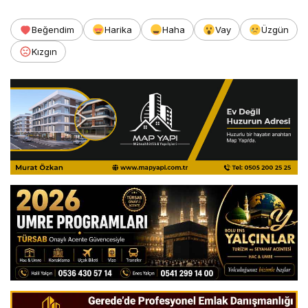
Beğendim
Harika
Haha
Vay
Üzgün
Kızgın