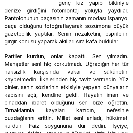
genç kız yapıp bikiniyle
denize girdiğini fotomontaj yoluyla yaydılar.
Pantolonunun paçasının zamanın modası ispanyol
paça olduğunu fotoğraflayarak sözümona büyük
gazetecilik yaptılar. Senin nezaketini, esprilerini
gırgır konusu yaparak akılları sıra kafa buldular.
Partiler kurdun, onlar kapattı. Sen yılmadın.
Manşetler seni hiç korkutmadı. Uğradığın her tür
haksızlık karşısında vakar ve sükûnetini
kaybetmedin. İlkelerinden hiç taviz vermedin. Yüz
binler, senin sözlerinin etkisiyle yepyeni dünyaların
kapısını açtı, kendine geldi. Hayatın iman ve
cihaddan ibaret olduğunu sen bize öğrettin.
Tırnaklarınla kayaları kazıdın, nefesinle
buzdağlarını erittin. Millet seni anladı, hükümeti
kurdun. Faiz soygununa dur dedin. İşçiye,