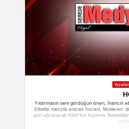
Yazarlar
H
Yıldırmasın seni gördüğün öneri, İnancın e
Elbette menzile erecek hocam. Moderen diyor
gün uğrayacak HAK'kın hışmına, Beklediğin
rağbe