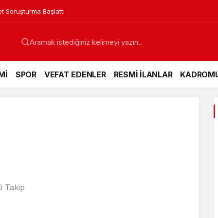
et Soruşturma Başlattı
Mİ
SPOR
VEFAT EDENLER
RESMİ İLANLAR
KADROM
0 Takip