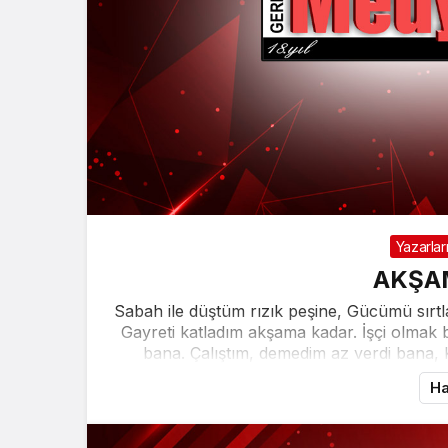
Yazarlar
AKŞA
Sabah ile düştüm rızık peşine, Gücümü sırt
Gayreti katladım akşama kadar. İşçi olmak 
bana. Çalıştım, demedim az verdi bana, 
Ha