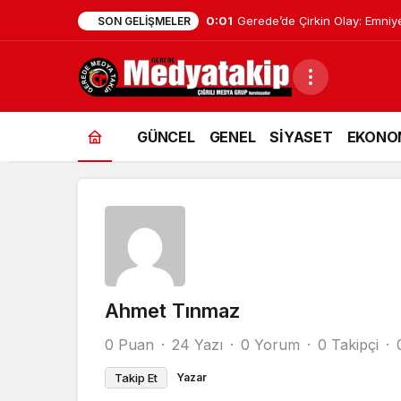
0:01
Gerede’de Çirkin Olay: Emniy
SON GELIŞMELER
GÜNCEL
GENEL
SİYASET
EKONO
Ahmet Tınmaz
0 Puan
24 Yazı
0 Yorum
0 Takipçi
Takip Et
Yazar