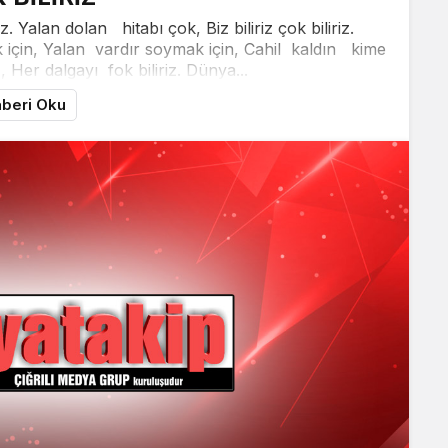
iz. Yalan dolan hitabı çok, Biz biliriz çok biliriz.
 için, Yalan vardır soymak için, Cahil kaldın kime
iz, Her dalgayı fok biliriz. Dünya...
beri Oku