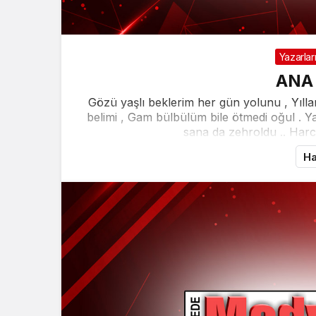
Yazarlar
ANA
Gözü yaşlı beklerim her gün yolunu , Yılla
belimi , Gam bülbülüm bile ötmedi oğul .
sana da zehroldu .. Harc
Ha