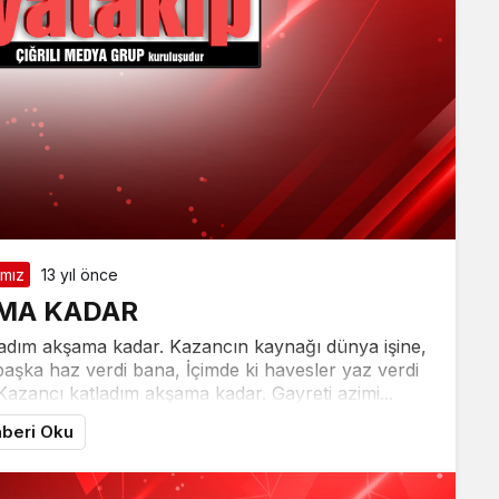
ımız
13 yıl önce
MA KADAR
ladım akşama kadar. Kazancın kaynağı dünya işine,
başka haz verdi bana, İçimde ki havesler yaz verdi
Kazancı katladım akşama kadar. Gayreti azimi...
beri Oku