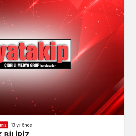
ımız
13 yıl önce
 BİLİRİZ