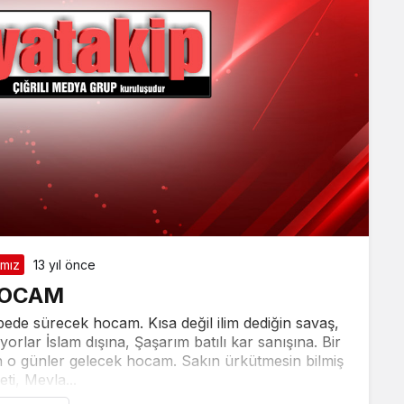
ımız
13 yıl önce
OCAM
bede sürecek hocam. Kısa değil ilim dediğin savaş,
lar İslam dışına, Şaşarım batılı kar sanışına. Bir
 o günler gelecek hocam. Sakın ürkütmesin bilmiş
ti, Mevla...