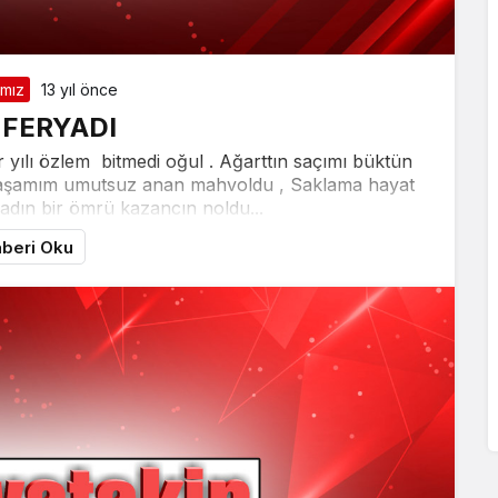
ımız
13 yıl önce
 FERYADI
r yılı özlem bitmedi oğul . Ağarttın saçımı büktün
 Yaşamım umutsuz anan mahvoldu , Saklama hayat
adın bir ömrü kazancın noldu...
beri Oku