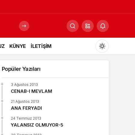
UZ
KÜNYE
İLETİŞİM
Mod
değiştir
Popüler Yazıları
3 Ağustos 2013
CENAB-I MEVLAM
Gündüz Modu
Gündüz modunu seçin.
21 Ağustos 2013
ANA FERYADI
Gece Modu
24 Temmuz 2013
Gece modunu seçin.
YALANSIZ OLMUYOR-5