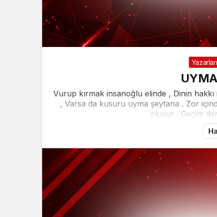
Yazarlar
UYMA
Vurup kırmak insanoğlu elinde , Dinin hakkı 
, Varsa da kusuru uyma şeytana . Zor için
oluşur . Geçim der
Ha