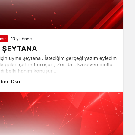
ımız
13 yıl önce
 ŞEYTANA
için uyma şeytana . İstediğim gerçeği yazım eyledim
de gülen çehre buruşur , Zor da olsa seven mutlu
di belki hanım konuşur...
beri Oku