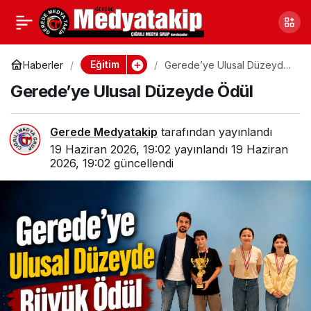
Gerede’de Vefat
0
Paylaş
Edenler (19 Haziran
Eğitim
Haberler
Gerede’ye Ulusal Düzeyde
Ödül
Gerede’ye Ulusal Düzeyde Ödül
2026 Cuma)
Gerede Medyatakip
tarafından yayınlandı
19 Haziran 2026, 19:02
yayınlandı
19 Haziran
2026, 19:02
güncellendi