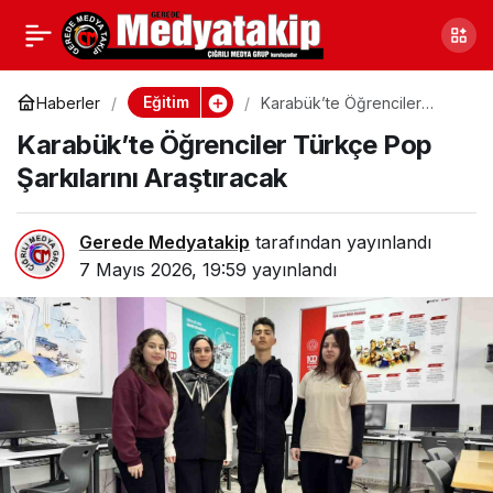
Düzce’de Bilim Kafe
0
Paylaş
Etkinliğiyle Halk
Eğitim
Haberler
Karabük’te Öğrenciler
Türkçe Pop Şarkılarını
Karabük’te Öğrenciler Türkçe Pop
Araştıracak
Bilinçlendirildi
Şarkılarını Araştıracak
Gerede Medyatakip
tarafından yayınlandı
7 Mayıs 2026, 19:59
yayınlandı