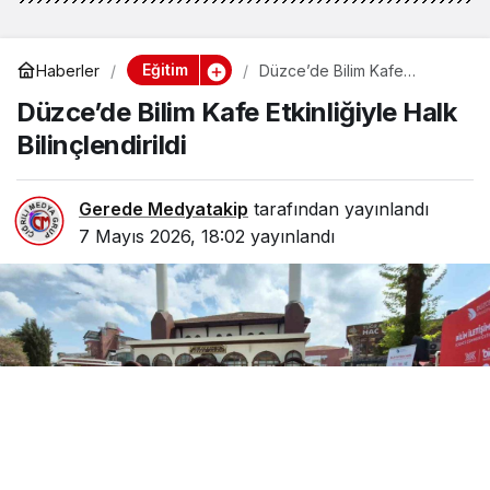
Eğitim
Haberler
Düzce’de Bilim Kafe
Etkinliğiyle Halk
Düzce’de Bilim Kafe Etkinliğiyle Halk
Bilinçlendirildi
Bilinçlendirildi
Gerede Medyatakip
tarafından yayınlandı
7 Mayıs 2026, 18:02
yayınlandı