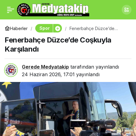
Portekiz – Özbekistan
0
Paylaş
Maçı Saat Kaçta ve
Spor
Haberler
Fenerbahçe Düzce’de
Coşkuyla Karşılandı
Fenerbahçe Düzce’de Coşkuyla
Hangi Kanalda? Ronaldo
Karşılandı
Mu, Türk Dünyası Mı?
Gerede Medyatakip
tarafından yayınlandı
24 Haziran 2026, 17:01
yayınlandı
Muhtemel 11’ler ve Canlı
Yayın Bilgileri