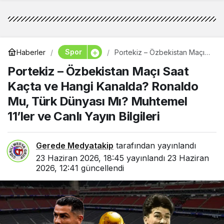
Spor
Haberler
Portekiz – Özbekistan Maçı
Saat Kaçta ve Hangi
Portekiz – Özbekistan Maçı Saat
Kanalda? Ronaldo Mu, Türk
Dünyası Mı? Muhtemel 11’ler
Kaçta ve Hangi Kanalda? Ronaldo
ve Canlı Yayın Bilgileri
Mu, Türk Dünyası Mı? Muhtemel
11’ler ve Canlı Yayın Bilgileri
Gerede Medyatakip
tarafından yayınlandı
23 Haziran 2026, 18:45
yayınlandı
23 Haziran
2026, 12:41
güncellendi