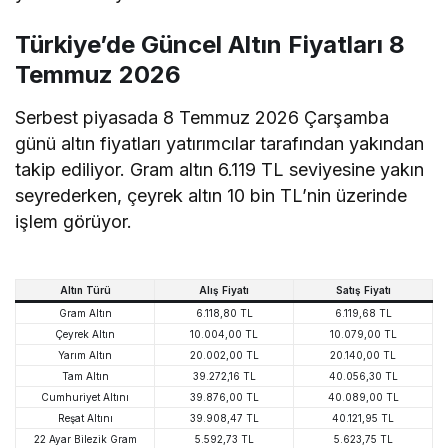
Türkiye’de Güncel Altın Fiyatları 8
Temmuz 2026
Serbest piyasada 8 Temmuz 2026 Çarşamba
günü altın fiyatları yatırımcılar tarafından yakından
takip ediliyor. Gram altın 6.119 TL seviyesine yakın
seyrederken, çeyrek altın 10 bin TL’nin üzerinde
işlem görüyor.
Altın Türü
Alış Fiyatı
Satış Fiyatı
Gram Altın
6.118,80 TL
6.119,68 TL
Çeyrek Altın
10.004,00 TL
10.079,00 TL
Yarım Altın
20.002,00 TL
20.140,00 TL
Tam Altın
39.272,16 TL
40.056,30 TL
Cumhuriyet Altını
39.876,00 TL
40.089,00 TL
Reşat Altını
39.908,47 TL
40.121,95 TL
22 Ayar Bilezik Gram
5.592,73 TL
5.623,75 TL