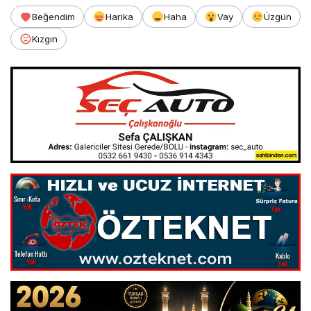
Beğendim
Harika
Haha
Vay
Üzgün
Kızgın