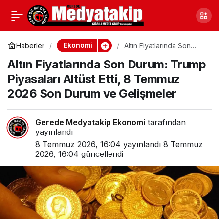
Motorine Zam Geldi!
0
Paylaş
Mazot Fiyatlarında Son
Ekonomi
Haberler
Altın Fiyatlarında Son
Durum: Trump Piyasaları
Altın Fiyatlarında Son Durum: Trump
Altüst Etti, 8 Temmuz
Durum Ne? 8 Temmuz
2026 Son Durum ve
Piyasaları Altüst Etti, 8 Temmuz
Gelişmeler
2026 Son Durum ve Gelişmeler
2026 Akaryakıt Fiyatları
Gerede Medyatakip Ekonomi
tarafından
yayınlandı
8 Temmuz 2026, 16:04
yayınlandı
8 Temmuz
2026, 16:04
güncellendi