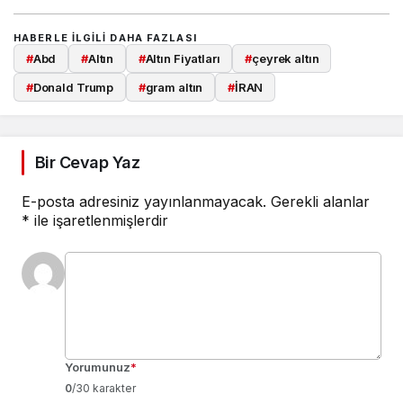
HABERLE ILGILI DAHA FAZLASI
#
Abd
#
Altın
#
Altın Fiyatları
#
çeyrek altın
#
Donald Trump
#
gram altın
#
İRAN
Bir Cevap Yaz
E-posta adresiniz yayınlanmayacak.
Gerekli alanlar
*
ile işaretlenmişlerdir
Yorumunuz
*
0
/30 karakter