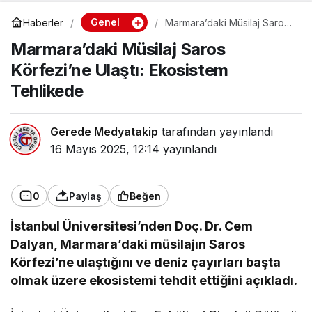
Genel
Haberler
Marmara’daki Müsilaj Saros
Körfezi’ne Ulaştı: Ekosistem
Marmara’daki Müsilaj Saros
Tehlikede
Körfezi’ne Ulaştı: Ekosistem
Tehlikede
Gerede Medyatakip
tarafından yayınlandı
16 Mayıs 2025, 12:14
yayınlandı
0
Paylaş
Beğen
İstanbul Üniversitesi’nden Doç. Dr. Cem
Dalyan, Marmara’daki müsilajın Saros
Körfezi’ne ulaştığını ve deniz çayırları başta
olmak üzere ekosistemi tehdit ettiğini açıkladı.