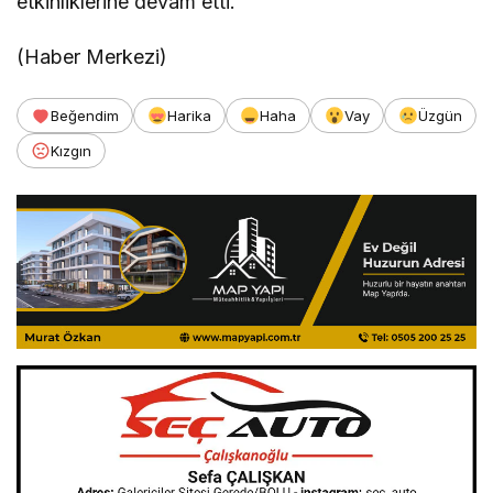
etkinliklerine devam etti.
(Haber Merkezi)
Beğendim
Harika
Haha
Vay
Üzgün
Kızgın