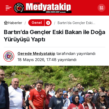
İki Grup Arasında Kavga
0
Paylaş
Çıktı
Genel
Haberler
Bartın’da Gençler Eski
Bakan ile Doğa Yürüyüşü
Bartın’da Gençler Eski Bakan ile Doğa
Yaptı
Yürüyüşü Yaptı
Gerede Medyatakip
tarafından yayınlandı
18 Mayıs 2026, 17:48
yayınlandı