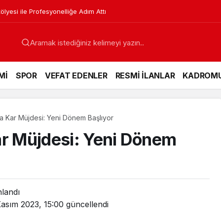
lyesi ile Profesyonelliğe Adım Attı
Mİ
SPOR
VEFAT EDENLER
RESMİ İLANLAR
KADROM
a Kar Müjdesi: Yeni Dönem Başlıyor
ar Müjdesi: Yeni Dönem
nlandı
Kasım 2023, 15:00
güncellendi