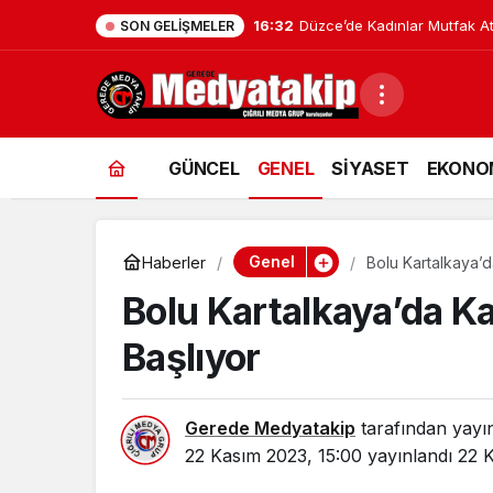
16:32
Düzce’de Kadınlar Mutfak Atö
SON GELIŞMELER
GÜNCEL
GENEL
SİYASET
EKONO
Genel
Haberler
Bolu Kartalkaya’d
Bolu Kartalkaya’da K
Başlıyor
Gerede Medyatakip
tarafından yayı
22 Kasım 2023, 15:00
yayınlandı
22 