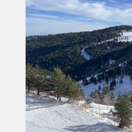
Genel
Düzce’de K
Genel
Mutfak Atöl
Kocaeli Karamürsel’de
Profesyone
Tadilatta Yangın Çıktı
Attı