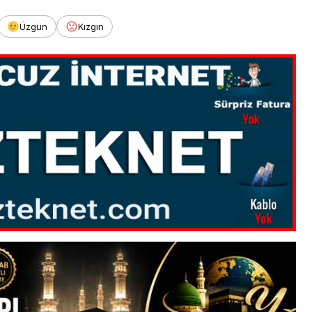
Üzgün
Kızgın