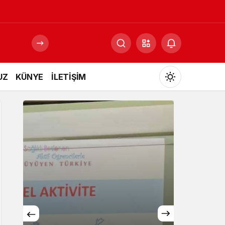
UZ
KÜNYE
İLETİŞİM
Mod
değiştir
Gündüz Modu
Gündüz modunu seçin.
Gece Modu
Gece modunu seçin.