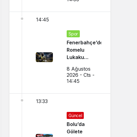
14:45
Spor
Fenerbahçe’den
Romelu
Lukaku
Transferi!
8 Ağustos
Napoli ile
2026 - Cts -
Görüşmeler
14:45
Başladı
13:33
Güncel
Bolu’da
Gölete