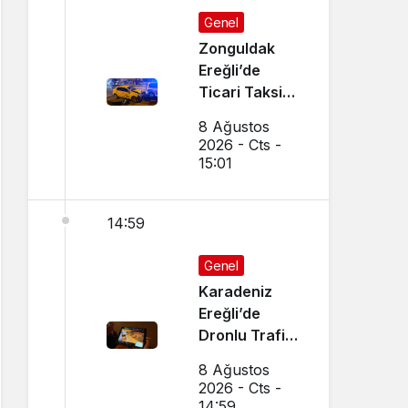
Genel
Zonguldak
Ereğli’de
Ticari Taksi
İle Otomobil
8 Ağustos
Çarpıştı
2026 - Cts -
15:01
14:59
Genel
Karadeniz
Ereğli’de
Dronlu Trafik
Denetimi
8 Ağustos
Yapılıyor
2026 - Cts -
14:59