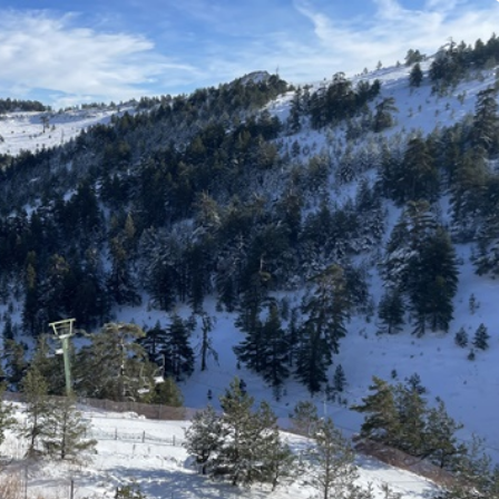
adınlar
Genel
yesi ile
lliğe Adım
Düzce’de Gençlere
Sağlıklı Yaşam Eğitimi