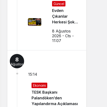
Güncel
Evden
Çıkanlar
Herkesi Şoke
Etti: Gerede
8 Ağustos
Cezaevine
2026 - Cts -
Gönderildi
11:07
8
Ağustos
15:14
Ekonomi
TESK Başkanı
Palandöken’den
Yapılandırma Açıklaması