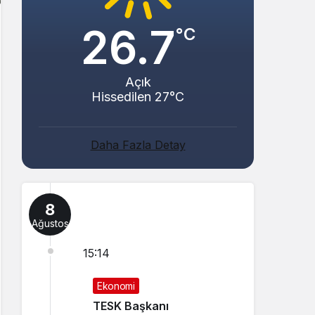
26.7
°C
Açık
Hissedilen 27°C
Daha Fazla Detay
8
Ağustos
15:14
Ekonomi
TESK Başkanı