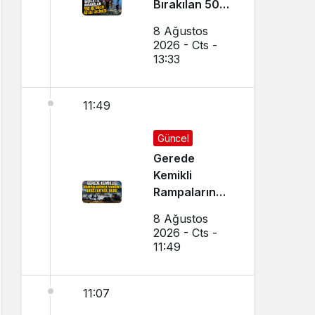
Bırakılan 500
Metrelik Ağ
8 Ağustos
Ele Geçirildi
2026 - Cts -
13:33
11:49
Güncel
Gerede
Kemikli
Rampalarında
Yangın:
8 Ağustos
Araçlar Kül
2026 - Cts -
Oldu
11:49
11:07