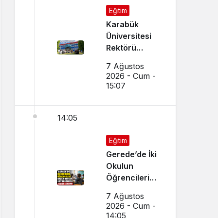
Eğitim
Karabük
Üniversitesi
Rektörü
Kırışık’tan
7 Ağustos
Aday
2026 - Cum -
Öğrencilere
15:07
Tercih Çağrısı
14:05
Eğitim
Gerede’de İki
Okulun
Öğrencileri
Başka Okulda
7 Ağustos
Eğitim
2026 - Cum -
Görecek
14:05