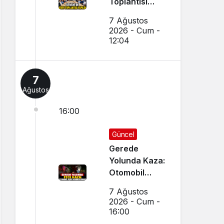
Toplantısı
Yapıldı
7 Ağustos
2026 - Cum -
12:04
7
Ağustos
16:00
Güncel
Gerede
Yolunda Kaza:
Otomobil
Uçup
7 Ağustos
Hurdaya
2026 - Cum -
Döndü
16:00