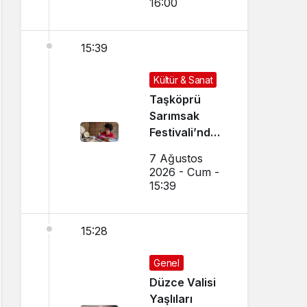
16:00
15:39
Kültür & Sanat
Taşköprü
Sarımsak
Festivali’nde
El Sanatları ve
7 Ağustos
Yöresel
2026 - Cum -
Lezzetler
15:39
Buluştu
15:28
Genel
Düzce Valisi
Yaşlıları