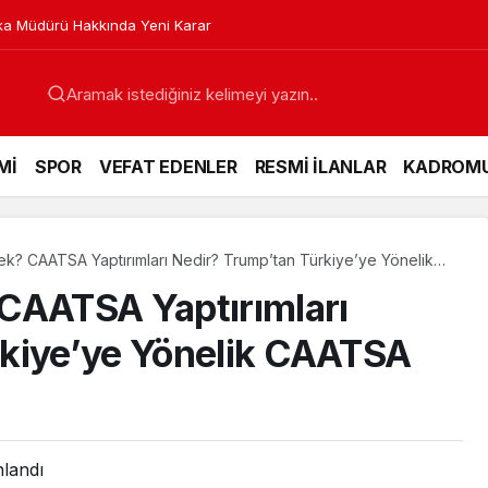
a Müdürü Hakkında Yeni Karar
Mİ
SPOR
VEFAT EDENLER
RESMİ İLANLAR
KADROM
 CAATSA Yaptırımları Nedir? Trump’tan Türkiye’ye Yönelik
AATSA Yaptırımları
rkiye’ye Yönelik CAATSA
nlandı