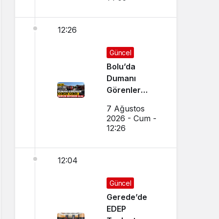
12:26
Güncel
Bolu’da
Dumanı
Görenler
Yangın Sandı,
7 Ağustos
Ekipler
2026 - Cum -
Seferber Oldu
12:26
12:04
Güncel
Gerede’de
EDEP