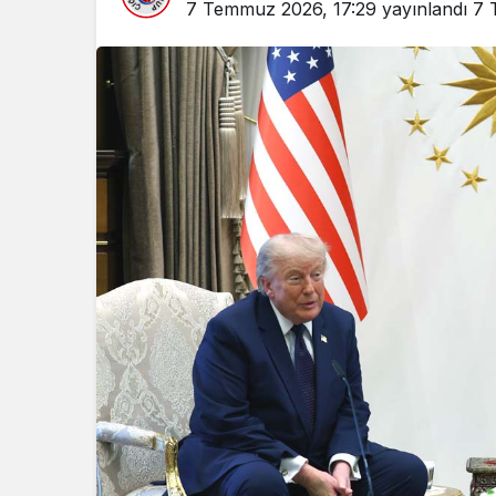
7 Temmuz 2026, 17:29
yayınlandı
7 
Güncel
Güncel
Ünlü Oyuncu Ülkü Hilal
Gerede’de
Çiftçi’nin Gerede
Banka Müd
Bağlantısı Ortaya Çıktı
Yeni Karar