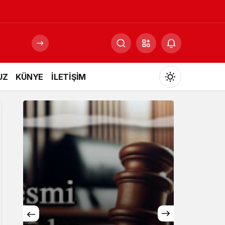
UZ
KÜNYE
İLETİŞİM
Mod
değiştir
Gündüz Modu
Gündüz modunu seçin.
Gece Modu
Gece modunu seçin.