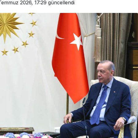
Temmuz 2026, 17:29
güncellendi
Resmi İlanlar
 Görev Yapan
ürü Hakkında
TEBLİĞ İLANI (BOLU 1.
AİLE MAHKEMESİ)