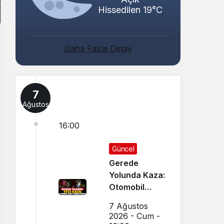
Hissedilen 19°C
Daha Fazla Detay
7
Ağustos
16:00
Güncel
Gerede
Yolunda Kaza:
Otomobil
Uçup
7 Ağustos
Hurdaya
2026 - Cum -
Döndü