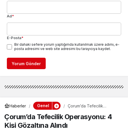
Ad
*
E-Posta
*
Bir dahaki sefere yorum yaptığımda kullanılmak üzere adımı, e-
posta adresimi ve web site adresimi bu tarayıcıya kaydet.
Yorum Gönder
Genel
Haberler
Çorum’da Tefecilik
Operasyonu: 4 Kişi
Çorum’da Tefecilik Operasyonu: 4
Gözaltına Alındı
Kişi Gözaltına Alındı