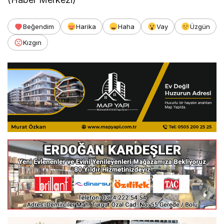
Beğendim
Harika
Haha
Vay
Üzgün
Kızgın