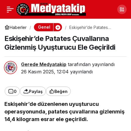
Çorum’da Tefecilik
0
Paylaş
Operasyonu: 4 Kişi
Genel
Haberler
Eskişehir’de Patates
Çuvallarına Gizlenmiş
Eskişehir’de Patates Çuvallarına
Uyuşturucu Ele Geçirildi
Gözaltına Alındı
Gizlenmiş Uyuşturucu Ele Geçirildi
Gerede Medyatakip
tarafından yayınlandı
26 Kasım 2025, 12:04
yayınlandı
0
Paylaş
Beğen
Eskişehir’de düzenlenen uyuşturucu
operasyonunda, patates çuvallarına gizlenmiş
14,4 kilogram esrar ele geçirildi.