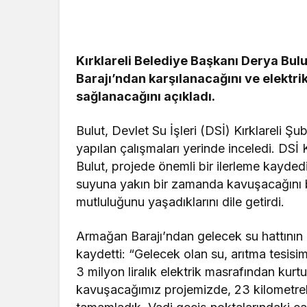
Güncel
Güncel
Kırklareli Belediye Başkanı Derya Bul
Gerede Kemikli
Evden Çıka
Barajı’ndan karşılanacağını ve elektrik
Rampalarında Yangın:
Şoke Etti:
sağlanacağını açıkladı.
Araçlar Kül Oldu
Cezaevine 
Bulut, Devlet Su İşleri (DSİ) Kırklareli Ş
yapılan çalışmaları yerinde inceledi. DSİ 
Bulut, projede önemli bir ilerleme kaydedild
suyuna yakın bir zamanda kavuşacağını be
mutluluğunu yaşadıklarını dile getirdi.
Armağan Barajı’ndan gelecek su hattının ar
kaydetti: “Gelecek olan su, arıtma tesisim
3 milyon liralık elektrik masrafından kur
kavuşacağımız projemizde, 23 kilometrelik