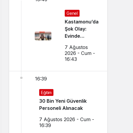
Genel
Kastamonu’da
Şok Olay:
Evinde
Vurulmuş
7 Ağustos
Halde
2026 - Cum -
Bulundu
16:43
16:39
Eğitim
30 Bin Yeni Güvenlik
Personeli Alınacak
7 Ağustos 2026 - Cum -
16:39