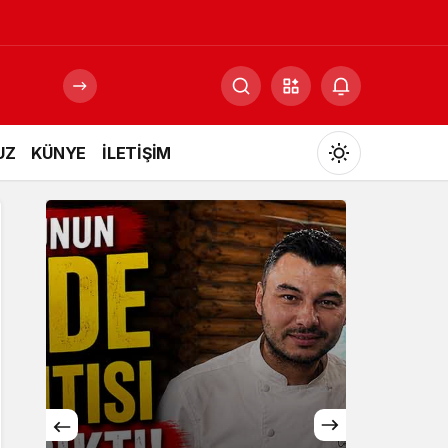
UZ
KÜNYE
İLETİŞİM
Mod
değiştir
Gündüz Modu
Gündüz modunu seçin.
Gece Modu
Gece modunu seçin.