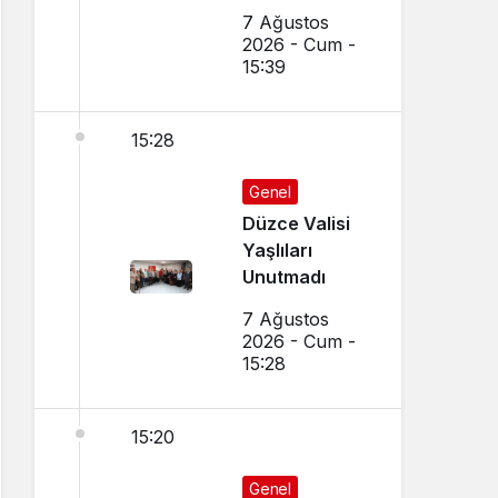
El Sanatları ve
7 Ağustos
Yöresel
2026 - Cum -
Lezzetler
15:39
Buluştu
15:28
Genel
Düzce Valisi
Yaşlıları
Unutmadı
7 Ağustos
2026 - Cum -
15:28
15:20
Genel