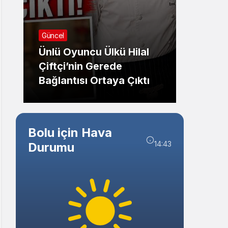
Sistem Modu
Sistem modunu seçin.
Güncel
Güncel
Ünlü Oyuncu Ülkü Hilal
Gered
Çiftçi’nin Gerede
Banka
Bağlantısı Ortaya Çıktı
Yeni 
Bolu için Hava
14:43
Durumu