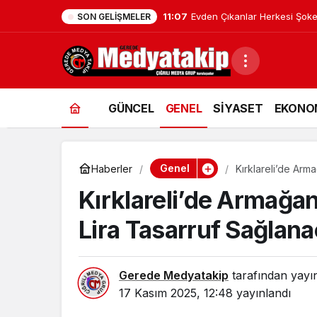
11:07
Evden Çıkanlar Herkesi Şoke
SON GELIŞMELER
GÜNCEL
GENEL
SİYASET
EKONO
Genel
Haberler
Kırklareli’de Arma
Kırklareli’de Armağan 
Lira Tasarruf Sağlan
Gerede Medyatakip
tarafından yayı
17 Kasım 2025, 12:48
yayınlandı