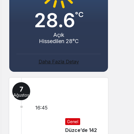
28.6
°C
Açık
Hissedilen 28°C
Daha Fazla Detay
7
Ağustos
16:45
Genel
Düzce’de 142