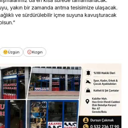
alışmalarımız da en kısa sürede tamamlanacak.
yu, yakın bir zamanda arıtma tesisimize ulaşacak.
, sağlıklı ve sürdürülebilir içme suyuna kavuşturacak
olsun.”
Üzgün
Kızgın