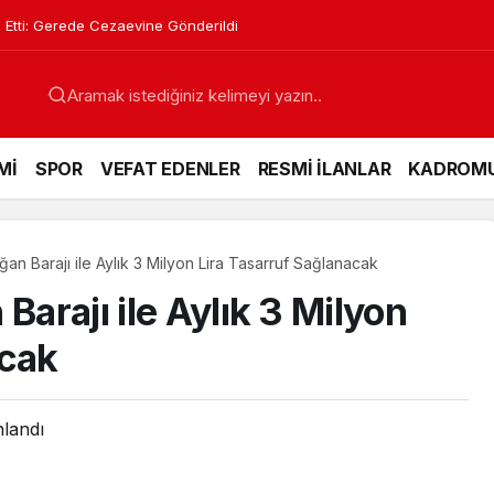
 Etti: Gerede Cezaevine Gönderildi
Mİ
SPOR
VEFAT EDENLER
RESMİ İLANLAR
KADROM
ğan Barajı ile Aylık 3 Milyon Lira Tasarruf Sağlanacak
Barajı ile Aylık 3 Milyon
acak
nlandı