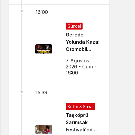
16:00
Güncel
Gerede
Yolunda Kaza:
Otomobil
Uçup
7 Ağustos
Hurdaya
2026 - Cum -
Döndü
16:00
15:39
Kültür & Sanat
Taşköprü
Sarımsak
Festivali’nde