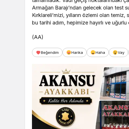
tamamladık. Vadi geçiş noktalarındaki ç
Armağan Barajı’ndan gelecek olan test su
Kırklareli’mizi, yılların özlemi olan temiz
bu tarihi adım, hepimize hayırlı ve uğurlu 
(AA)
Beğendim
Harika
Haha
Vay