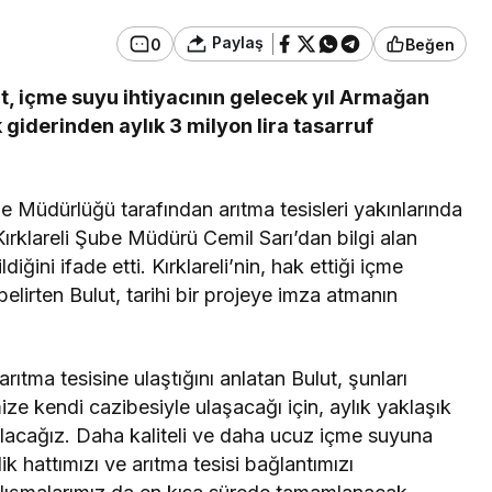
Paylaş
0
Beğen
ut, içme suyu ihtiyacının gelecek yıl Armağan
Güncel
nlar Herkesi
 giderinden aylık 3 milyon lira tasarruf
 Gerede
Gerede-Bolu Yolunda
Gönderildi
Kaza: 1 Ölü, 2 Yaralı
ube Müdürlüğü tarafından arıtma tesisleri yakınlarında
Kırklareli Şube Müdürü Cemil Sarı’dan bilgi alan
iğini ifade etti. Kırklareli’nin, hak ettiği içme
lirten Bulut, tarihi bir projeye imza atmanın
ıtma tesisine ulaştığını anlatan Bulut, şunları
ize kendi cazibesiyle ulaşacağı için, aylık yaklaşık
tulacağız. Daha kaliteli ve daha ucuz içme suyuna
 hattımızı ve arıtma tesisi bağlantımızı