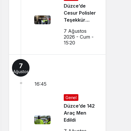
Düzce’de
Cesur Polisler
Teşekkür
Belgesi Aldı
7 Ağustos
2026 - Cum -
15:20
7
Ağustos
16:45
Genel
Düzce’de 142
Araç Men
Edildi