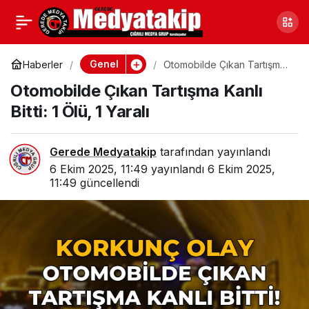
Bilecik’te Bisiklet Turu
0
Paylaş
ile Alzheimer’a Dikkat
Genel
Haberler
Otomobilde Çıkan Tartışma
Kanlı Bitti: 1 Ölü, 1 Yaralı
Otomobilde Çıkan Tartışma Kanlı
Çekildi
Bitti: 1 Ölü, 1 Yaralı
Gerede Medyatakip
tarafından yayınlandı
6 Ekim 2025, 11:49
yayınlandı
6 Ekim 2025,
11:49
güncellendi