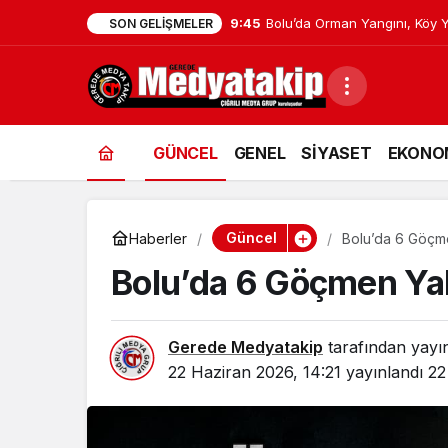
9:45
Bolu’da Orman Yangını, Köy Y
SON GELIŞMELER
GÜNCEL
GENEL
SİYASET
EKONO
Güncel
Haberler
Bolu’da 6 Göçme
Bolu’da 6 Göçmen Yak
Gerede Medyatakip
tarafından yayı
22 Haziran 2026, 14:21
yayınlandı
22