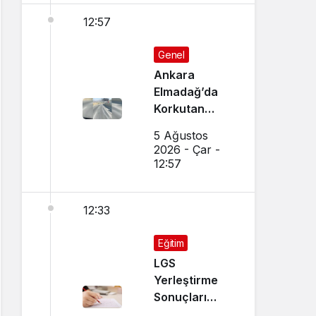
12:57
Genel
Ankara
Elmadağ’da
Korkutan
Transmikser
5 Ağustos
Yangını
2026 - Çar -
12:57
12:33
Eğitim
LGS
Yerleştirme
Sonuçları
Açıklandı!