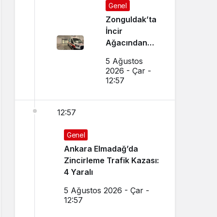
Genel
Zonguldak’ta
İncir
Ağacından
Düşen Adam
5 Ağustos
Ağır
2026 - Çar -
Yaralandı
12:57
12:57
Genel
Ankara Elmadağ’da
Zincirleme Trafik Kazası:
4 Yaralı
5 Ağustos 2026 - Çar -
12:57