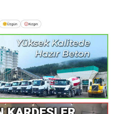
Üzgün
Kızgın