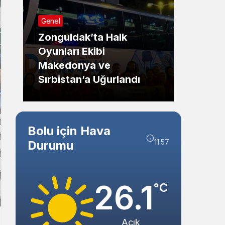
Sistem Modu
Genel
Sistem modunu seçin.
Zonguldak’ta Halk
Oyunları Ekibi
Güncel
Makedonya ve
Sırbistan’a Uğurlandı
Bolu’d
Bolu için Hava
11:57
Durumu
26.1
°C
Açık