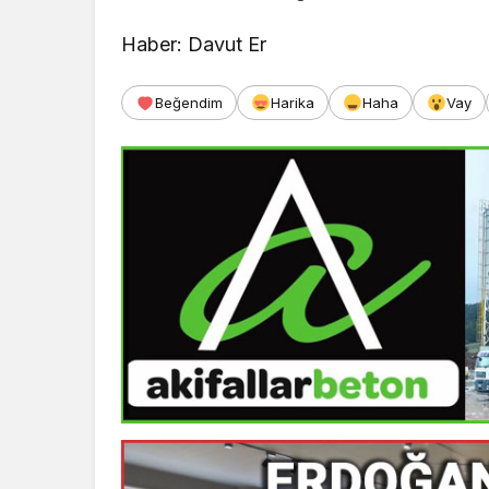
Haber: Davut Er
Beğendim
Harika
Haha
Vay