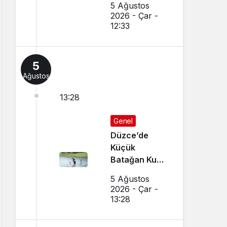
5 Ağustos
Sonuçlar
2026 - Çar -
Nereden
12:33
Sorgulanır,
Nakil
Başvuruları
5
Nasıl Yapılır?
Ağustos
13:28
Genel
Düzce’de
Küçük
Batağan Kuşu
Kurtarıldı
5 Ağustos
2026 - Çar -
13:28