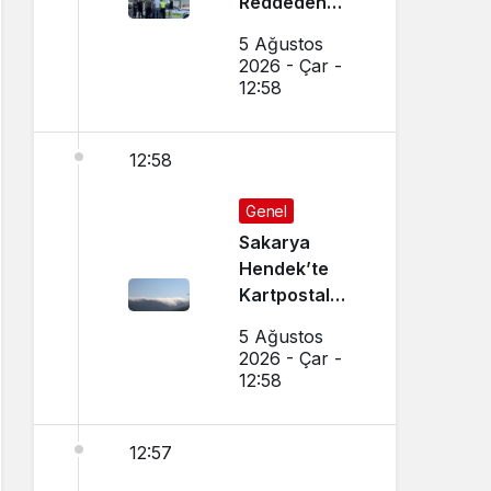
Reddeden
Ehliyetsiz
5 Ağustos
Sürücüye 390
2026 - Çar -
Bin TL Ceza
12:58
12:58
Genel
Sakarya
Hendek’te
Kartpostal
Gibi Manzara
5 Ağustos
Büyüledi
2026 - Çar -
12:58
12:57