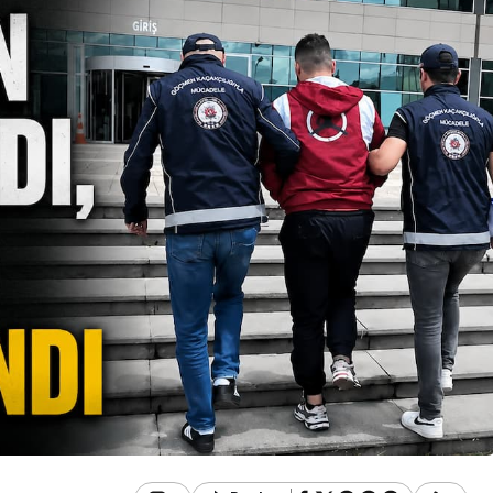
Genel
İlçe Sağlık
Zonguldak’ta HASAD
işti: Yeni
Halk Oyunları Kursları
eve Başladı
Başlıyor