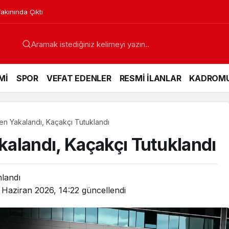
akınında Çıktı
Mİ
SPOR
VEFAT EDENLER
RESMİ İLANLAR
KADROM
n Yakalandı, Kaçakçı Tutuklandı
alandı, Kaçakçı Tutuklandı
nlandı
 Haziran 2026, 14:22
güncellendi