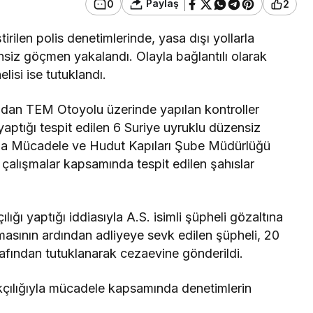
Paylaş
0
2
ilen polis denetimlerinde, yasa dışı yollarla
ensiz göçmen yakalandı. Olayla bağlantılı olarak
isi ise tutuklandı.
ından TEM Otoyolu üzerinde yapılan kontroller
 yaptığı tespit edilen 6 Suriye uyruklu düzensiz
la Mücadele ve Hudut Kapıları Şube Müdürlüğü
ü çalışmalar kapsamında tespit edilen şahıslar
ı yaptığı iddiasıyla A.S. isimli şüpheli gözaltına
masının ardından adliyeye sevk edilen şüpheli, 20
rafından tutuklanarak cezaevine gönderildi.
kçılığıyla mücadele kapsamında denetimlerin