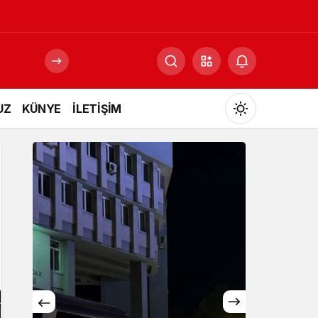
UZ
KÜNYE
İLETİŞİM
Mod
değiştir
Gündüz Modu
Gündüz modunu seçin.
Gece Modu
Gece modunu seçin.