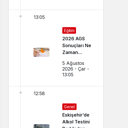
13:05
Eğitim
2026 AGS
Sonuçları Ne
Zaman
Açıklanacak?
5 Ağustos
Sonuçlar
2026 - Çar -
Nereden
13:05
Öğrenilir?
12:58
Genel
Eskişehir’de
Alkol Testini