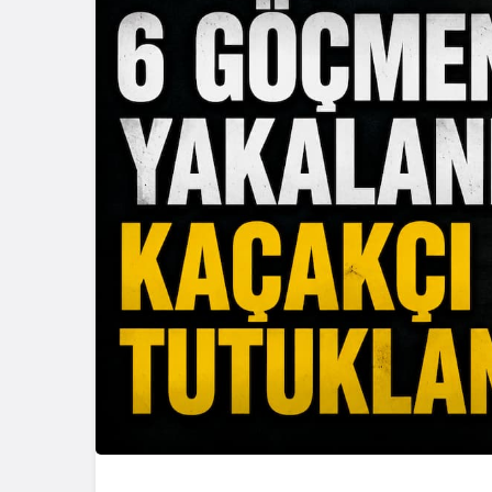
Güncel
Güncel
Gerede’nin 
Bolu’da Orman Yangını,
Müdürü Değ
Köy Yakınında Çıktı
Müdür Gör