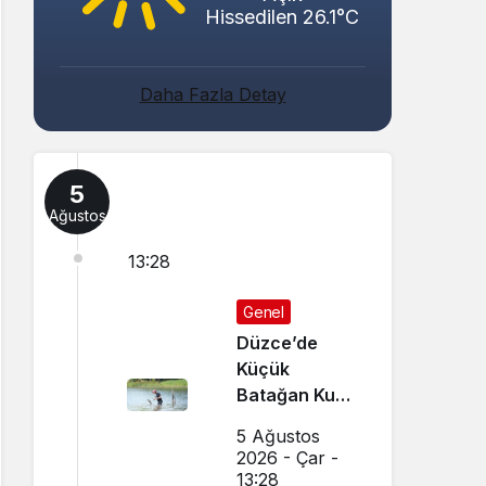
Hissedilen 26.1°C
Daha Fazla Detay
5
Ağustos
13:28
Genel
Düzce’de
Küçük
Batağan Kuşu
Kurtarıldı
5 Ağustos
2026 - Çar -
13:28