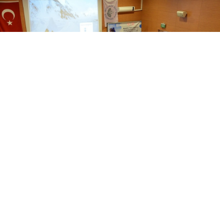
0
Paylaş
1
Bolu’nun Seben ilçesinde, Mustafa Tekin anısına
düzenlenen ulusal 3. dağ arama kurtarma tatbikatı
ve semineri başladı. İl ve ilçe protokolünün yanı