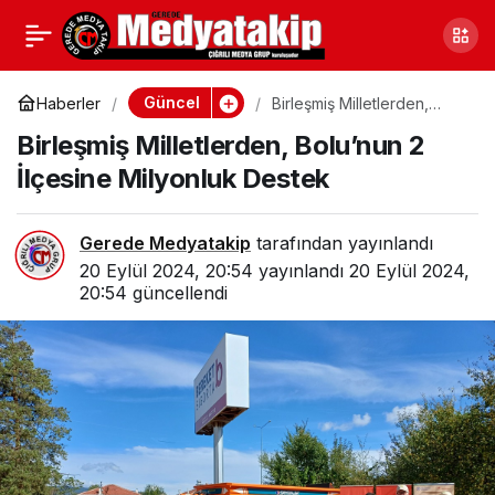
Dağ Arama Kurtarma
0
Paylaş
Tatbikatcıları Bolu’da
Güncel
Haberler
Birleşmiş Milletlerden,
Bolu’nun 2 İlçesine
Birleşmiş Milletlerden, Bolu’nun 2
Milyonluk Destek
İlçesine Milyonluk Destek
Gerede Medyatakip
tarafından yayınlandı
20 Eylül 2024, 20:54
yayınlandı
20 Eylül 2024,
20:54
güncellendi