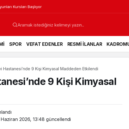
nları Kursları Başlıyor
Mİ
SPOR
VEFAT EDENLER
RESMİ İLANLAR
KADROM
vi Hastanesi’nde 9 Kişi Kimyasal Maddeden Etkilendi
tanesi’nde 9 Kişi Kimyasal
nlandı
 Haziran 2026, 13:48
güncellendi