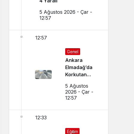
4 Yaralı
5 Ağustos 2026 - Çar -
12:57
12:57
Genel
Ankara
Elmadağ’da
Korkutan
Transmikser
5 Ağustos
Yangını
2026 - Çar -
12:57
12:33
Eğitim