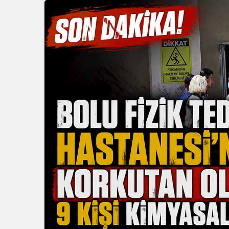
Güncel
Genel
Gerede’nin İlçe Sağlık
Zonguldak
Müdürü Değişti: Yeni
Halk Oyunla
Müdür Göreve Başladı
Başlıyor