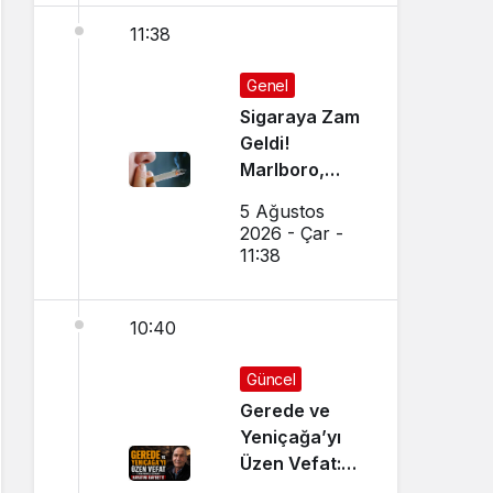
11:38
Genel
Sigaraya Zam
Geldi!
Marlboro,
Parliament,
5 Ağustos
Winston,
2026 - Çar -
Camel JTI
11:38
Grubu
Zamlandı mı?
10:40
İşte 5
Ağustos 2026
Güncel Sigara
Güncel
Fiyatları
Gerede ve
Yeniçağa’yı
Üzen Vefat:
Tanınmış