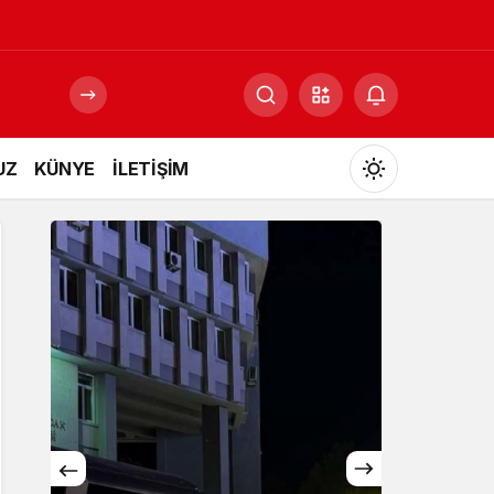
UZ
KÜNYE
İLETİŞİM
Mod
değiştir
Gündüz Modu
Gündüz modunu seçin.
Gece Modu
Gece modunu seçin.