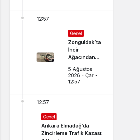
12:57
Genel
Zonguldak’ta
İncir
Ağacından
Düşen Adam
5 Ağustos
Ağır
2026 - Çar -
Yaralandı
12:57
12:57
Genel
Ankara Elmadağ’da
Zincirleme Trafik Kazası: