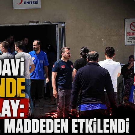
Genel
Zonguldak’ta Halk
’ta HASAD
Oyunları Ekibi
rı Kursları
Makedonya ve
Sırbistan’a Uğurlandı