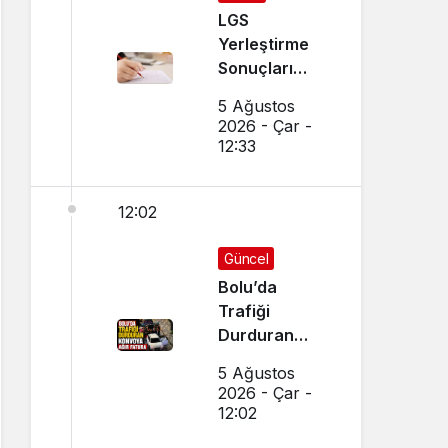
LGS
Yerleştirme
Sonuçları
Açıklandı!
5 Ağustos
Sonuçlar
2026 - Çar -
Nereden
12:33
Sorgulanır,
Nakil
12:02
Başvuruları
Nasıl Yapılır?
Güncel
Bolu’da
Trafiği
Durduran
Konvoya Ağır
5 Ağustos
Fatura
2026 - Çar -
12:02