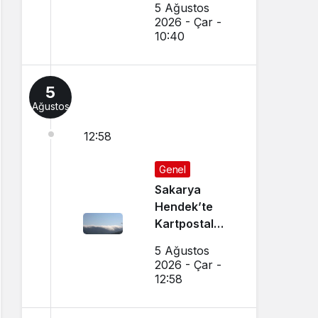
5 Ağustos
Esnaf
2026 - Çar -
Hayatını
10:40
Kaybetti
5
Ağustos
12:58
Genel
Sakarya
Hendek’te
Kartpostal
Gibi Manzara
5 Ağustos
Büyüledi
2026 - Çar -
12:58