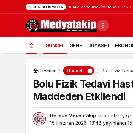
16:47
Zonguldak’ta HASAD Halk Oyu
SON GELIŞMELER
GÜNCEL
GENEL
SİYASET
EKONO
Güncel
Haberler
Bolu Fizik Teda
Bolu Fizik Tedavi Has
Maddeden Etkilendi
Gerede Medyatakip
tarafından yayı
15 Haziran 2026, 13:48
yayınlandı
15