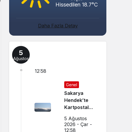
Hissedilen 18.7°C
Daha Fazla Detay
5
Ağustos
12:58
Genel
Sakarya
Hendek’te
Kartpostal
Gibi Manzara
5 Ağustos
Büyüledi
2026 - Çar -
12:58