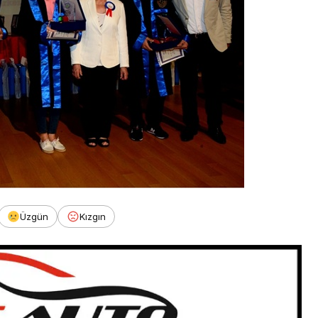
Üzgün
Kızgın