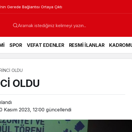
’nin Gerede Bağlantısı Ortaya Çıktı
Mİ
SPOR
VEFAT EDENLER
RESMİ İLANLAR
KADROM
İRİNCİ OLDU
NCİ OLDU
nlandı
0 Kasım 2023, 12:00
güncellendi