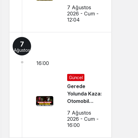
Yapıldı
7 Ağustos
2026 - Cum -
12:04
7
Ağustos
16:00
Güncel
Gerede
Yolunda Kaza:
Otomobil
Uçup
7 Ağustos
Hurdaya
2026 - Cum -
Döndü
16:00