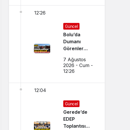
12:26
Güncel
Bolu’da
Dumanı
Görenler
Yangın Sandı,
7 Ağustos
Ekipler
2026 - Cum -
Seferber Oldu
12:26
12:04
Güncel
Gerede’de
EDEP
Toplantısı