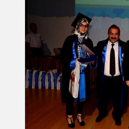
Güncel
Ünlü Oyunc
Çiftçi’nin
Bağlantısı 