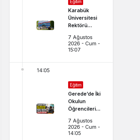
Eğitim
Karabük
Üniversitesi
Rektörü
Kırışık’tan
7 Ağustos
Aday
2026 - Cum -
Öğrencilere
15:07
Tercih Çağrısı
14:05
Eğitim
Gerede’de İki
Okulun
Öğrencileri
Başka Okulda
7 Ağustos
Eğitim
2026 - Cum -
Görecek
14:05