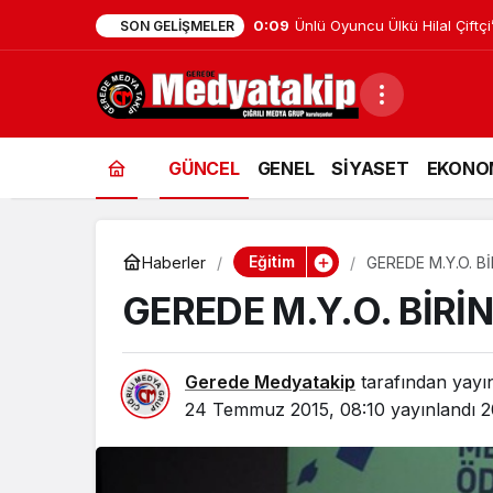
0:09
Ünlü Oyuncu Ülkü Hilal Çiftçi
SON GELIŞMELER
GÜNCEL
GENEL
SİYASET
EKONO
Eğitim
Haberler
GEREDE M.Y.O. B
GEREDE M.Y.O. BİRİ
Gerede Medyatakip
tarafından yayı
24 Temmuz 2015, 08:10
yayınlandı
2