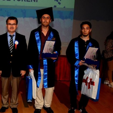
Güncel
u Ülkü Hilal
Gerede’de Görev Yapan
 Gerede
Banka Müdürü Hakkında
Ortaya Çıktı
Yeni Karar