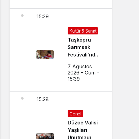
15:39
Kültür & Sanat
Taşköprü
Sarımsak
Festivali’nde
El Sanatları ve
7 Ağustos
Yöresel
2026 - Cum -
Lezzetler
15:39
Buluştu
15:28
Genel
Düzce Valisi
Yaşlıları
Unutmadı