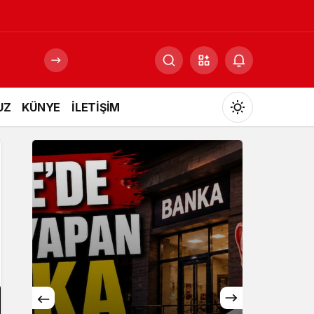
UZ
KÜNYE
İLETİŞİM
Mod
değiştir
Gündüz Modu
Gündüz modunu seçin.
Gece Modu
Gece modunu seçin.