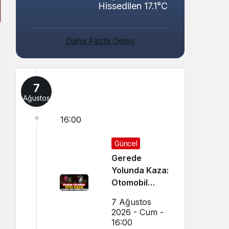
Hissedilen 17.1°C
Daha Fazla Detay
7
Ağustos
16:00
Güncel
Gerede
Yolunda Kaza:
Otomobil
Uçup
7 Ağustos
Hurdaya
2026 - Cum -
Döndü
16:00