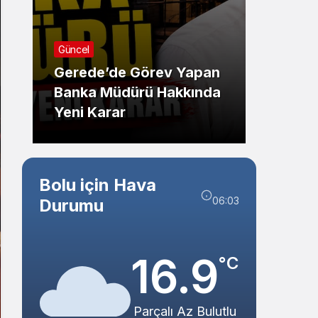
Sistem Modu
Sistem modunu seçin.
Resmi İl
Resmi İlanlar
TAŞI
TEBLİĞ İLANI (BOLU 1.
İHALE
AİLE MAHKEMESİ)
BELED
Bolu için Hava
06:03
Durumu
16.9
°C
Parçalı Az Bulutlu