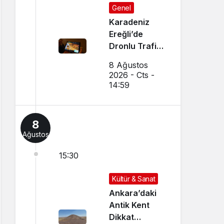
Genel
Karadeniz
Ereğli’de
Dronlu Trafik
Denetimi
8 Ağustos
Yapılıyor
2026 - Cts -
14:59
8
Ağustos
15:30
Kültür & Sanat
Ankara’daki
Antik Kent
Dikkat