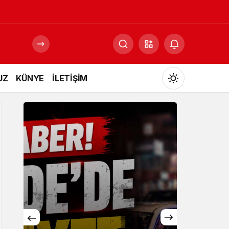
UZ
KÜNYE
İLETİŞİM
Mod
değiştir
Gündüz Modu
Gündüz modunu seçin.
Gece Modu
Gece modunu seçin.