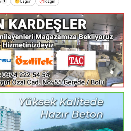
y
Üzgün
Kızgın
1