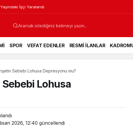
 Yaşındaki İşçi Yaralandı
Mİ
SPOR
VEFAT EDENLER
RESMİ İLANLAR
KADROM
hşetin Sebebi Lohusa Depresyonu mu?
n Sebebi Lohusa
nlandı
isan 2026, 12:40
güncellendi