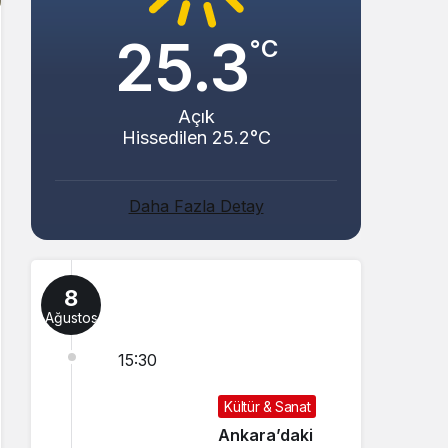
25.3
°C
Açık
Hissedilen 25.2°C
Daha Fazla Detay
8
Ağustos
15:30
Kültür & Sanat
Ankara’daki