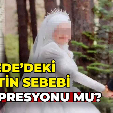
Güncel
aatta İş
Yaşındaki İşçi
Gerede’de Emniyet
Düğmeye Bastı