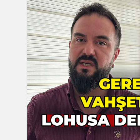
Güncel
Güncel
Gerede’de Esentepe
Girişindeki Ayı
Bolu’da İnş
Görüntüleri Gündem
Kazası: 21 
Oldu
Yaralandı