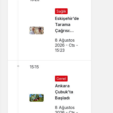
Sağlık
Eskişehir’de
Tarama
Çağrısı:
Birebir
8 Ağustos
Görüştü
2026 - Cts -
15:23
15:15
Genel
Ankara
Çubuk’ta
Başladı
8 Ağustos
2026 - Cts -