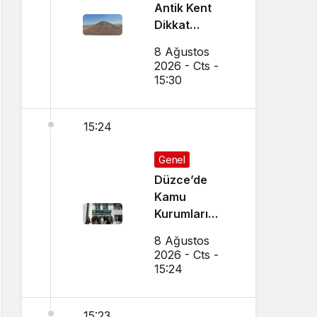
Antik Kent
Dikkat
Çekiyor
8 Ağustos
2026 - Cts -
15:30
15:24
Genel
Düzce’de
Kamu
Kurumları
Arasında İş
8 Ağustos
Birliği
2026 - Cts -
Toplantısı
15:24
Yapıldı
15:23