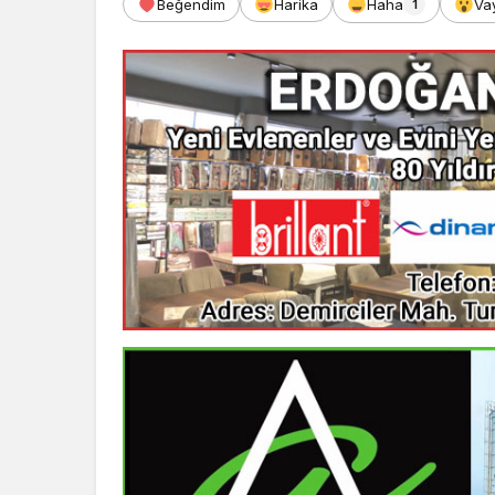
Beğendim
Harika
Haha
Va
1