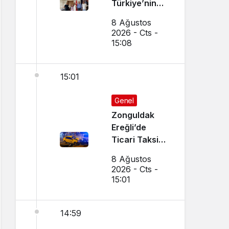
Türkiye’nin
Gururu Oldu
8 Ağustos
2026 - Cts -
15:08
15:01
Genel
Zonguldak
Ereğli’de
Ticari Taksi
İle Otomobil
8 Ağustos
Çarpıştı
2026 - Cts -
15:01
14:59