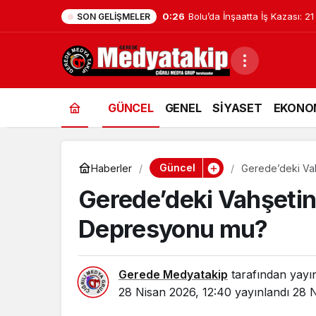
0:26
Bolu’da İnşaatta İş Kazası: 21
SON GELIŞMELER
GÜNCEL
GENEL
SİYASET
EKONO
Güncel
Haberler
Gerede’deki Va
Gerede’deki Vahşeti
Depresyonu mu?
Gerede Medyatakip
tarafından yayı
28 Nisan 2026, 12:40
yayınlandı
28 N