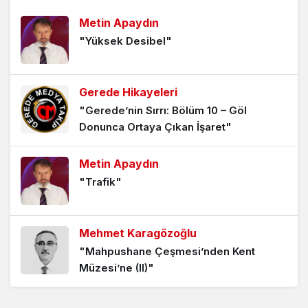
1 yıl önce
Metin Apaydın
"Yüksek Desibel"
Yeni Dünyaya Seyahat -17-
2 yıl önce
Gerede Hikayeleri
"Gerede’nin Sırrı: Bölüm 10 – Göl
Yeni Dünyaya Seyahat -16-
Donunca Ortaya Çıkan İşaret"
2 yıl önce
Metin Apaydın
"Trafik"
Yeni Dünyaya Seyahat -15-
2 yıl önce
Mehmet Karagözoğlu
"Mahpushane Çeşmesi’nden Kent
Yeni Dünyaya Seyahat -14-
Müzesi’ne (II)"
2 yıl önce
Mehmet Karagözoğlu