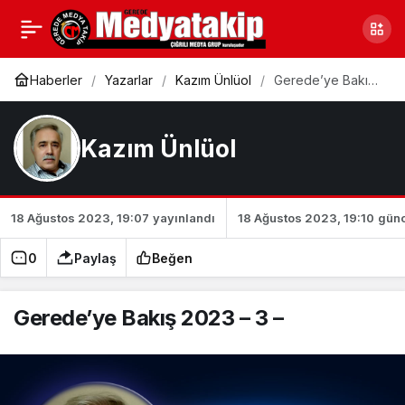
Bu Boluspor, bildiğimiz
0
Paylaş
“Boluspor”
Haberler
Yazarlar
Kazım Ünlüol
Gerede’ye Bakış
2023 – 3 –
Kazım Ünlüol
18 Ağustos 2023, 19:07
yayınlandı
18 Ağustos 2023, 19:10
günc
0
Paylaş
Beğen
Gerede’ye Bakış 2023 – 3 –