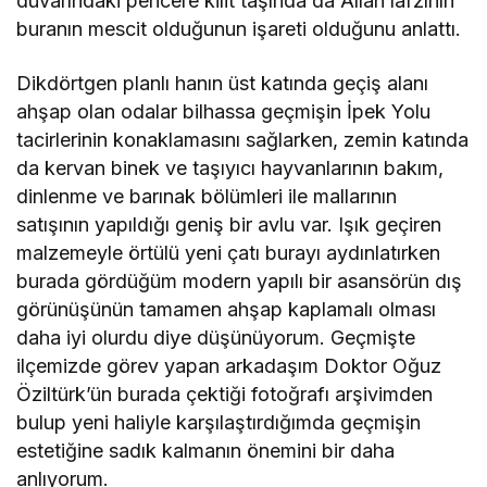
duvarındaki pencere kilit taşında da Allah lafzının
buranın mescit olduğunun işareti olduğunu anlattı.
Dikdörtgen planlı hanın üst katında geçiş alanı
ahşap olan odalar bilhassa geçmişin İpek Yolu
tacirlerinin konaklamasını sağlarken, zemin katında
da kervan binek ve taşıyıcı hayvanlarının bakım,
dinlenme ve barınak bölümleri ile mallarının
satışının yapıldığı geniş bir avlu var. Işık geçiren
malzemeyle örtülü yeni çatı burayı aydınlatırken
burada gördüğüm modern yapılı bir asansörün dış
görünüşünün tamamen ahşap kaplamalı olması
daha iyi olurdu diye düşünüyorum. Geçmişte
ilçemizde görev yapan arkadaşım Doktor Oğuz
Öziltürk’ün burada çektiği fotoğrafı arşivimden
bulup yeni haliyle karşılaştırdığımda geçmişin
estetiğine sadık kalmanın önemini bir daha
anlıyorum.