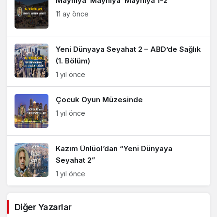
Mayhıya Mayhıya Mayhıya 1-2
11 ay önce
Yeni Dünyaya Seyahat 2 – ABD’de Sağlık
(1. Bölüm)
1 yıl önce
Çocuk Oyun Müzesinde
1 yıl önce
Kazım Ünlüol’dan “Yeni Dünyaya
Seyahat 2”
1 yıl önce
Kazım Ünlüol’dan “Yeni Dünyaya
Diğer Yazarlar
Seyahat”