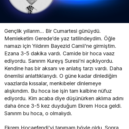
Metin Apaydın
"Sakat Sakat Zekatlar"
Gençlik yıllarım… Bir Cumartesi günüydü.
Memleketim Gerede’de yaz tatilindeydim. Öğle
Ferhat Çetinoğlu
namazı için Yıldırım Bayezid Camii’ne girmiştim.
"Bir Gün, Bir Ömür: Emeklilikte Adalet"
Ezana 3-5 dakika vardı. Camide bir hoca vaaz
ediyordu. Sanırım Kureyş Suresi’ni açıklıyordu.
Ferhat Çetinoğlu
Kendine has bir aksanı ve anlatış tarzı vardı. Daha
önemlisi anlattıklarıydı. O güne kadar dinlediğim
"Bir İnsan Önce Haramı Helali Bilecek"
vaazlarda kıssalar, menkıbeler dinlemeye
alışkındım. Bu hoca ise işin tam kalbine nüfuz
ediyordu. Kim acaba diye düşünürken aklıma adını
daha önce 3-5 kez duyduğum Ekrem Hoca geldi.
Sanırım bu hoca, o olmalıydı.
Ekrem Hocaefendi’yi tanımam böyle oldu. Sonra