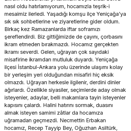
nasıl oldu hatırlamıyorum, hocamızla teşrik-i
mesaimiz ilerledi. Yaşadığı komşu ilçe Yeniçağa’ya
sık sık sohbetlerine ve ziyaretlerine gider oldum.
Birkaç kez Ramazanlarda iftar soframızı
şereflendirdi. Biz gittiğimizde de çayını, çorbasını
ikram etmeden bırakmazdı. Hocamız gerçekten
ikramı severdi. Gelen, uğrayan çok sayıdaki
misafirine ikramdan mutluluk duyardı. Yeniçağa
ilçesi İstanbul-Ankara yolu üzerinde ulaşımı kolay
bir yerleşim yeri olduğundan misafiri hiç eksik
olmazdı. Uğrayan herkesle ilgilenir, derdini dinler
ağırlardı. Özellikle siyasiler, seçimlerde aday olmak
isteyenler, adaylar, belli makamlara tayin isteyenler
kapısını çalardı. Halini hatırını sormak, duasını
almak isteyen samimi zâtlar da hocamıza
uğramadan geçmezdi. Necmettin Erbakan
hocamız, Recep Tayyip Bey, Oğuzhan Asiltürk,