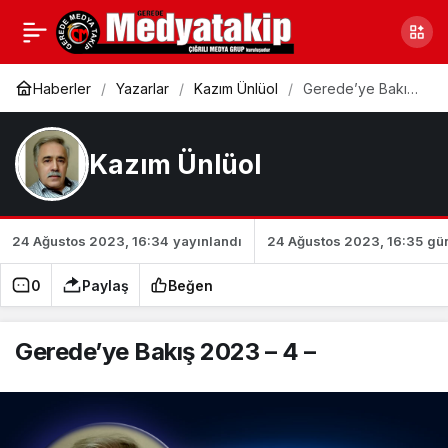
Ekrem Doğanay
0
Paylaş
Hocamız
Haberler
Yazarlar
Kazım Ünlüol
Gerede’ye Bakış
2023 – 4 –
Kazım Ünlüol
24 Ağustos 2023, 16:34
yayınlandı
24 Ağustos 2023, 16:35
gü
0
Paylaş
Beğen
Gerede’ye Bakış 2023 – 4 –