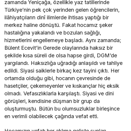
zamanda Yeniçağa, özellikle yaz tatillerinde
Türkiye’nin pek çok yerinden gelen öğrencilerin,
ilâhiyatçıların dinî ilimlerde ihtisas yaptığı bir
merkez haline dönüştü. Fakat hocamız şeker
hastalığına yakalandı ve bozulan sağlığı,
hizmetlerini engellemeye başladı. Aynı zamanda;
Bülent Ecevit’in Gerede olaylarında haksız bir
şekilde kısa süreli de olsa hapse girdi, DGM’de
yargılandı. Haksızlığa uğradığı anlaşıldı ve tahliye
edildi. Siyasi saiklerle birkaç kez tayini çıktı. Her
ortamda olduğu gibi, hocanın çevresinde de
hasetçiler, çekemeyenler ve kıskançlar hiç eksik
olmadı. Vefasızlıklarla karşılaştı. Siyasi ve dini
görüşleri, kendisine düşman bir grup da
oluşturmuştu. Bütün bu olumsuzluklar birleşince
en verimli olabilecek çağında vefat etti.
Hocamızın vefatı her aklıma gelişte şunları