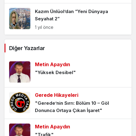
Kazım Ünlüol’dan “Yeni Dünyaya
Seyahat 2”
1 yıl önce
Kazım Ünlüol’dan “Yeni Dünyaya
Diğer Yazarlar
Seyahat”
1 yıl önce
Metin Apaydın
"Yüksek Desibel"
Yeni Dünyaya Seyahat -17-
2 yıl önce
Gerede Hikayeleri
"Gerede’nin Sırrı: Bölüm 10 – Göl
Yeni Dünyaya Seyahat -16-
Donunca Ortaya Çıkan İşaret"
2 yıl önce
Metin Apaydın
"Trafik"
Yeni Dünyaya Seyahat -15-