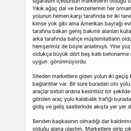
sigarasını içedursun marketlerin olduğu
Yıkık ağaç dal ve benzerlerinin her orman
yolunun hemen karşı tarafında bir iki tan
kimse yok gibi ama Amerikan bayrağı ev
tarafına bakan geniş bakımlı alanları kull
arka tarafında bahçe müştemilatların old
hemşerimiz de böyle anlatmıştı. Yine yüz
oldukça büyük dört beş katlı betonarme m
uygun görünmüyordu.
Siteden marketlere giden yolun iki geçi
bağlantılar var. Bir süre buradan oto yolu 
araçlar birbiri ardına kesintisiz bir şekil
görülen araç yolu kalabalık trafiği bura
gidiş ve geliş saatlerinde akışta yer yer
Benden başkasının olmadığı dar kaldırımd
olduğu alana ulaştım. Marketlere girip ç