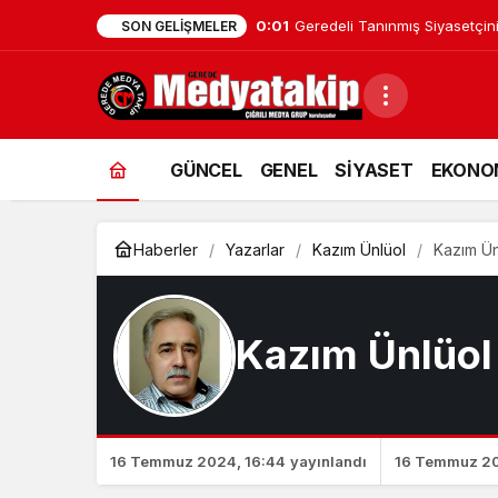
0:01
Geredeli Tanınmış Siyasetçin
SON GELIŞMELER
GÜNCEL
GENEL
SİYASET
EKONO
Haberler
Yazarlar
Kazım Ünlüol
Kazım Ün
Kazım Ünlüol
16 Temmuz 2024, 16:44
yayınlandı
16 Temmuz 20