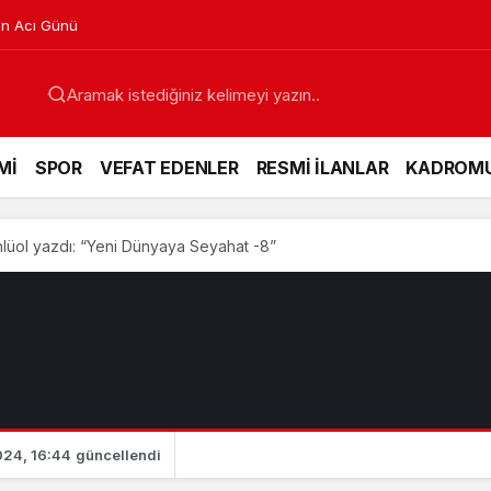
in Acı Günü
Mİ
SPOR
VEFAT EDENLER
RESMİ İLANLAR
KADROM
lüol yazdı: “Yeni Dünyaya Seyahat -8”
24, 16:44
güncellendi