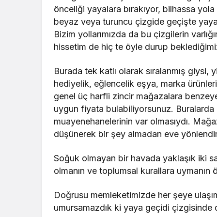
önceliği yayalara bırakıyor, bilhassa yola
beyaz veya turuncu çizgide geçişte yaya 
Bizim yollarımızda da bu çizgilerin varl
hissetim de hiç te öyle durup beklediğim
Burada tek katlı olarak sıralanmış giysi, 
hediyelik, eğlencelik eşya, marka ürünler
genel üç harfli zincir mağazalara benzeye
uygun fiyata bulabiliyorsunuz. Buralarda 
muayenehanelerinin var olmasıydı. Mağaz
düşünerek bir şey almadan eve yönlendi
Soğuk olmayan bir havada yaklaşık iki s
olmanın ve toplumsal kurallara uymanın ö
Doğrusu memleketimizde her şeye ulaşımı
umursamazdık ki yaya geçidi çizgisinde d