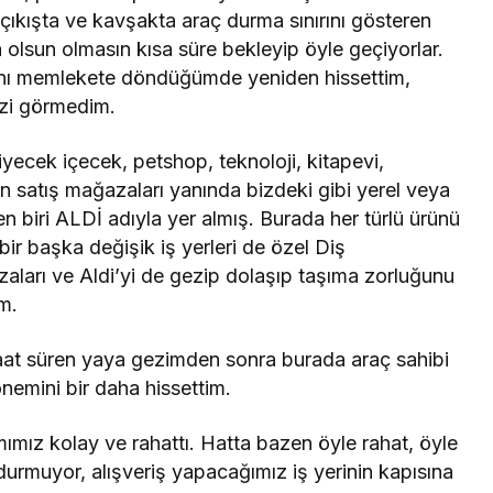
 çıkışta ve kavşakta araç durma sınırını gösteren
olsun olmasın kısa süre bekleyip öyle geçiyorlar.
ığını memlekete döndüğümde yeniden hissettim,
izi görmedim.
yiyecek içecek, petshop, teknoloji, kitapevi,
in satış mağazaları yanında bizdeki gibi yerel veya
n biri ALDİ adıyla yer almış. Burada her türlü ürünü
bir başka değişik iş yerleri de özel Diş
aları ve Aldi’yi de gezip dolaşıp taşıma zorluğunu
m.
aat süren yaya gezimden sonra burada araç sahibi
nemini bir daha hissettim.
mız kolay ve rahattı. Hatta bazen öyle rahat, öyle
urmuyor, alışveriş yapacağımız iş yerinin kapısına