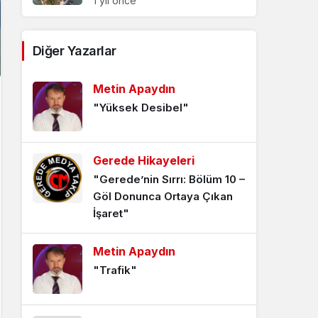
1 yıl önce
Kazım Ünlüol’dan “Yeni
Diğer Yazarlar
Dünyaya Seyahat”
1 yıl önce
Metin Apaydın
"Yüksek Desibel"
Yeni Dünyaya Seyahat -17-
2 yıl önce
Gerede Hikayeleri
"Gerede’nin Sırrı: Bölüm 10 –
Yeni Dünyaya Seyahat -16-
Göl Donunca Ortaya Çıkan
2 yıl önce
İşaret"
Metin Apaydın
Yeni Dünyaya Seyahat -15-
"Trafik"
2 yıl önce