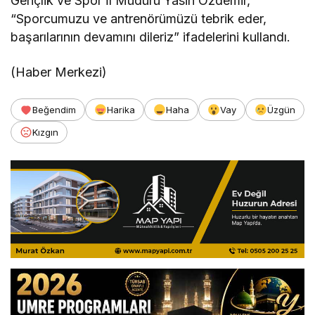
Gençlik ve Spor İl Müdürü Yasin Özdemir,
“Sporcumuzu ve antrenörümüzü tebrik eder,
başarılarının devamını dileriz” ifadelerini kullandı.
(Haber Merkezi)
Beğendim
Harika
Haha
Vay
Üzgün
Kızgın