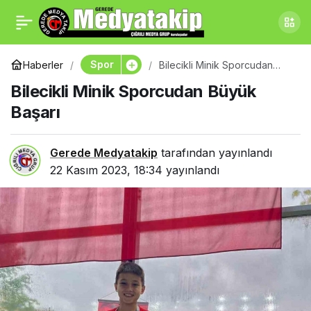
Kocaeli’deki
0
Paylaş
Belediyeden Okullara
Spor
Haberler
Bilecikli Minik Sporcudan
Büyük Başarı
Bilecikli Minik Sporcudan Büyük
Sportif Destek
Başarı
Gerede Medyatakip
tarafından yayınlandı
22 Kasım 2023, 18:34
yayınlandı