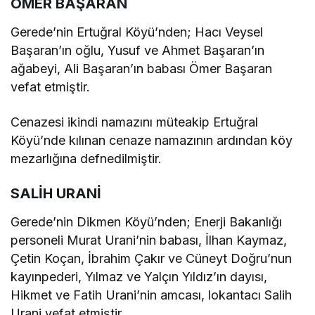
ÖMER BAŞARAN
Gerede’nin Ertuğral Köyü’nden; Hacı Veysel
Başaran’ın oğlu, Yusuf ve Ahmet Başaran’ın
ağabeyi, Ali Başaran’ın babası Ömer Başaran
vefat etmiştir.
Cenazesi ikindi namazını müteakip Ertuğral
Köyü’nde kılınan cenaze namazının ardından köy
mezarlığına defnedilmiştir.
SALİH URANİ
Gerede’nin Dikmen Köyü’nden; Enerji Bakanlığı
personeli Murat Urani’nin babası, İlhan Kaymaz,
Çetin Koçan, İbrahim Çakır ve Cüneyt Doğru’nun
kayınpederi, Yılmaz ve Yalçın Yıldız’ın dayısı,
Hikmet ve Fatih Urani’nin amcası, lokantacı Salih
Urani vefat etmiştir.