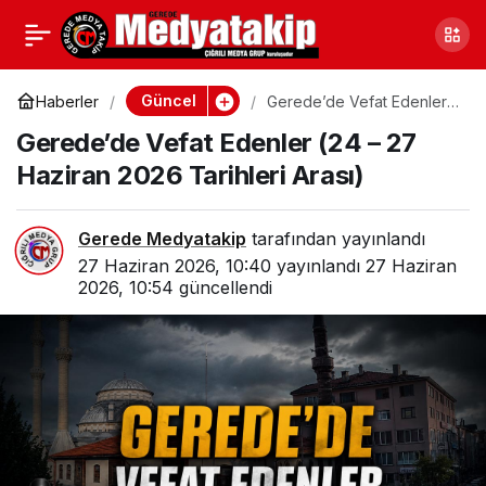
Bolu’da Kaza; Takla Atıp
0
Paylaş
Savruldular, 2 Yaralı
Güncel
Haberler
Gerede’de Vefat Edenler
(24 – 27 Haziran 2026
Gerede’de Vefat Edenler (24 – 27
Tarihleri Arası)
Haziran 2026 Tarihleri Arası)
Gerede Medyatakip
tarafından yayınlandı
27 Haziran 2026, 10:40
yayınlandı
27 Haziran
2026, 10:54
güncellendi