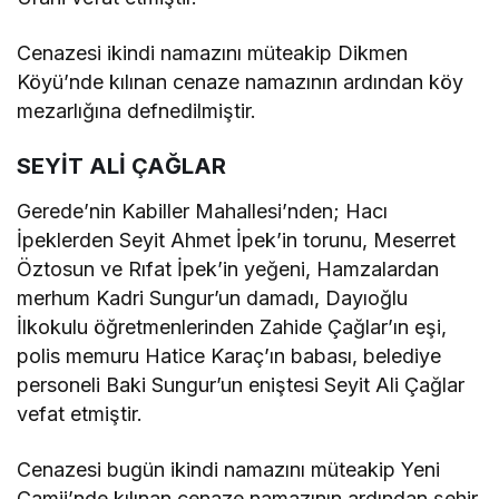
Cenazesi ikindi namazını müteakip Dikmen
Köyü’nde kılınan cenaze namazının ardından köy
mezarlığına defnedilmiştir.
SEYİT ALİ ÇAĞLAR
Gerede’nin Kabiller Mahallesi’nden; Hacı
İpeklerden Seyit Ahmet İpek’in torunu, Meserret
Öztosun ve Rıfat İpek’in yeğeni, Hamzalardan
merhum Kadri Sungur’un damadı, Dayıoğlu
İlkokulu öğretmenlerinden Zahide Çağlar’ın eşi,
polis memuru Hatice Karaç’ın babası, belediye
personeli Baki Sungur’un eniştesi Seyit Ali Çağlar
vefat etmiştir.
Cenazesi bugün ikindi namazını müteakip Yeni
Camii’nde kılınan cenaze namazının ardından şehir