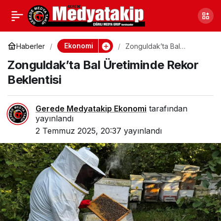
ATO Başkanı Baran,
0
Paylaş
Güçlü Ekonominin
Ekonomi
Haberler
Zonguldak’ta Bal
Üretiminde Rekor
Zonguldak’ta Bal Üretiminde Rekor
Beklentisi
Formülünü Açıkladı
Beklentisi
Gerede Medyatakip Ekonomi
tarafından
yayınlandı
2 Temmuz 2025, 20:37
yayınlandı