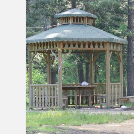
Güncel
Güncel
Gerede – Yeniçağa
Geredelile
Arasında Korkutan
Uzman Dok
Yangın
Başladı