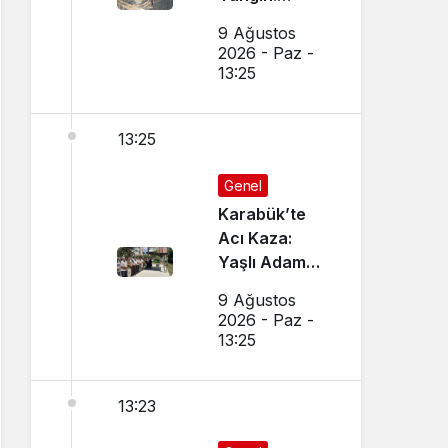
Ekipler ve
9 Ağustos
Vatandaşlar
2026 - Paz -
Seferber Oldu
13:25
13:25
Genel
Karabük’te
Acı Kaza:
Yaşlı Adam
Hayatını
9 Ağustos
Kaybetti
2026 - Paz -
13:25
13:23