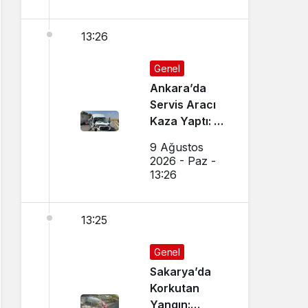
13:26
Genel
Ankara’da
Servis Aracı
Kaza Yaptı: 1’i
Ağır 7 Yaralı
9 Ağustos
2026 - Paz -
13:26
13:25
Genel
Sakarya’da
Korkutan
Yangın: