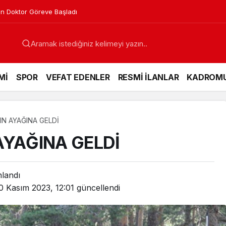
an Doktor Göreve Başladı
Mİ
SPOR
VEFAT EDENLER
RESMİ İLANLAR
KADROM
IN AYAĞINA GELDİ
AYAĞINA GELDİ
nlandı
0 Kasım 2023, 12:01
güncellendi