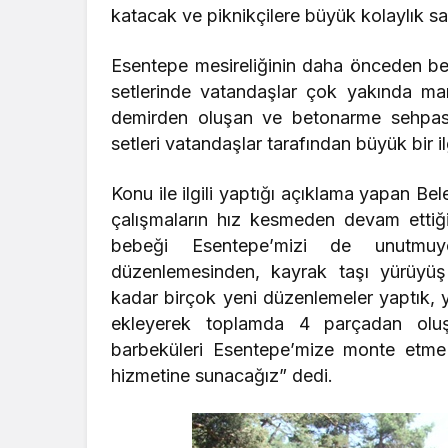
katacak ve piknikçilere büyük kolaylık s
Esentepe mesireliğinin daha önceden bel
setlerinde vatandaşlar çok yakında m
demirden oluşan ve betonarme sehpas
setleri vatandaşlar tarafından büyük bir ilg
Konu ile ilgili yaptığı açıklama yapan B
çalışmaların hız kesmeden devam ettiğin
bebeği Esentepe’mizi de unutm
düzenlemesinden, kayrak taşı yürüyüş 
kadar birçok yeni düzenlemeler yaptık,
ekleyerek toplamda 4 parçadan oluş
barbeküleri Esentepe’mize monte etme i
hizmetine sunacağız” dedi.