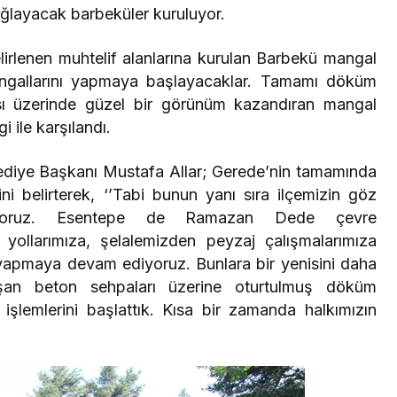
ağlayacak barbeküler kuruluyor.
irlenen muhtelif alanlarına kurulan Barbekü mangal
angallarını yapmaya başlayacaklar. Tamamı döküm
ı üzerinde güzel bir görünüm kazandıran mangal
i ile karşılandı.
elediye Başkanı Mustafa Allar; Gerede’nin tamamında
i belirterek, ‘’Tabi bunun yanı sıra ilçemizin göz
uyoruz. Esentepe de Ramazan Dede çevre
yollarımıza, şelalemizden peyzaj çalışmalarımıza
 yapmaya devam ediyoruz. Bunlara bir yenisini daha
an beton sehpaları üzerine oturtulmuş döküm
şlemlerini başlattık. Kısa bir zamanda halkımızın