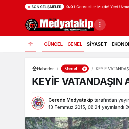
0:01
Geredeliler Müjde! Yeni Uzm
SON GELIŞMELER
GÜNCEL
GENEL
SİYASET
EKONO
Genel
Haberler
KEYİF VATANDAŞ
KEYİF VATANDAŞIN 
Gerede Medyatakip
tarafından yayı
13 Temmuz 2015, 08:24
yayınlandı
2