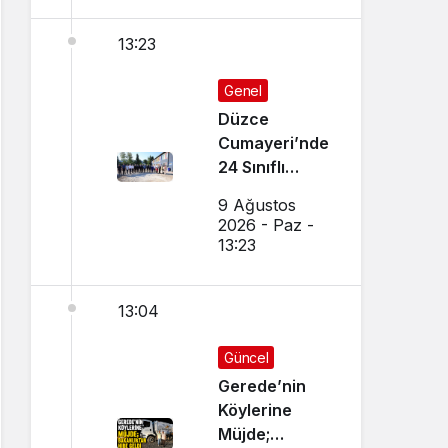
13:23
Genel
Düzce
Cumayeri’nde
24 Sınıflı
Ortaokul
9 Ağustos
İnşaatı
2026 - Paz -
Başladı
13:23
13:04
Güncel
Gerede’nin
Köylerine
Müjde;