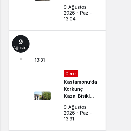
Bakanlıktan
9 Ağustos
Hibe Geldi
2026 - Paz -
13:04
9
Ağustos
13:31
Genel
Kastamonu’da
Korkunç
Kaza: Bisiklet
Sürücüsü
9 Ağustos
Ağaç Altında
2026 - Paz -
Ölü Bulundu
13:31