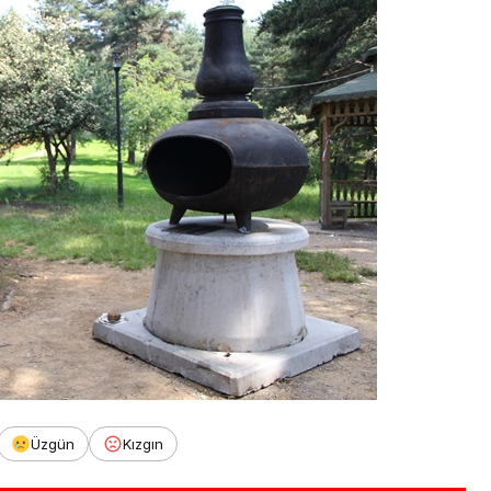
Üzgün
Kızgın