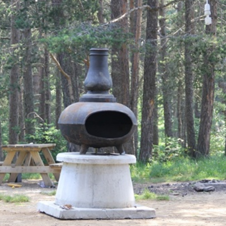
Magazin
Kastamonu Taşköprü’de
r Müjde! Yeni
Sefo Rüzgarı Esti:
tor Göreve
Festival Coşkusu
Zirveye Ulaştı