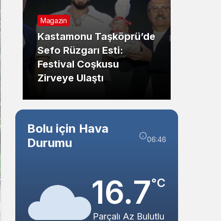
Sistem Modu
Sistem modunu seçin.
Genel
Genel
Karabük Safranbolu’da
Feci Trafik Kazası: 3
Zongul
Yaralı
Bisikl
Bolu için Hava
06:46
Durumu
16.7
°C
Parçalı Az Bulutlu