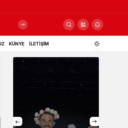
UZ
KÜNYE
İLETİŞİM
Mod
değiştir
Gündüz Modu
Gündüz modunu seçin.
Gece Modu
Gece modunu seçin.