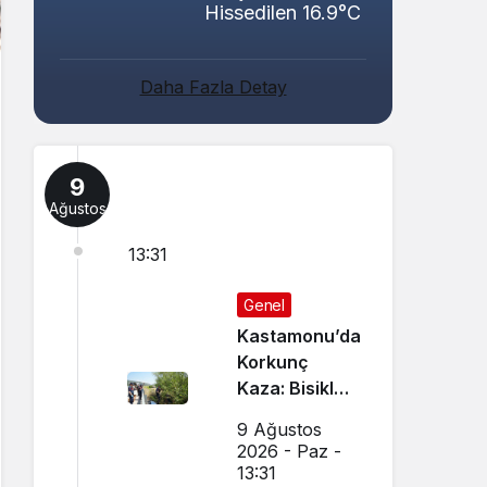
Hissedilen 16.9°C
Daha Fazla Detay
9
Ağustos
13:31
Genel
Kastamonu’da
Korkunç
Kaza: Bisiklet
Sürücüsü
9 Ağustos
Ağaç Altında
2026 - Paz -
Ölü Bulundu
13:31