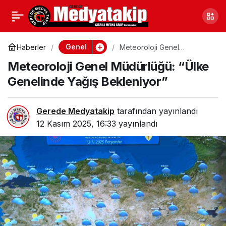
Çorum’da Gökyüzünde
0
Paylaş
Çok Katmanlı Mercek
Genel
Haberler
Meteoroloji Genel
Müdürlüğü: “Ülke Genelinde
Meteoroloji Genel Müdürlüğü: “Ülke
Yağış Bekleniyor”
Bulutu Görüntülendi
Genelinde Yağış Bekleniyor”
Gerede Medyatakip
tarafından yayınlandı
12 Kasım 2025, 16:33
yayınlandı