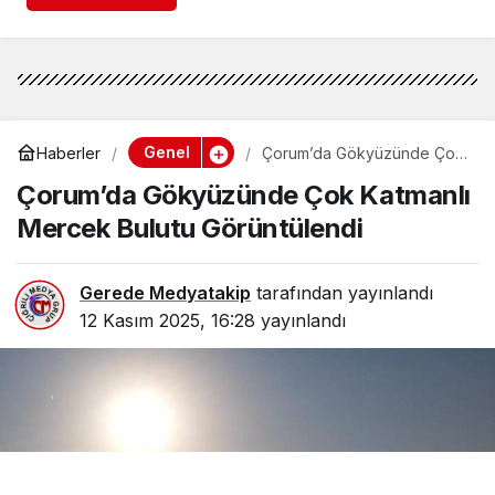
Genel
Haberler
Çorum’da Gökyüzünde Çok
Katmanlı Mercek Bulutu
Çorum’da Gökyüzünde Çok Katmanlı
Görüntülendi
Mercek Bulutu Görüntülendi
Gerede Medyatakip
tarafından yayınlandı
12 Kasım 2025, 16:28
yayınlandı