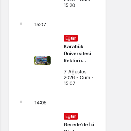
15:20
15:07
Eğitim
Karabük
Üniversitesi
Rektörü
Kırışık’tan
7 Ağustos
Aday
2026 - Cum -
Öğrencilere
15:07
Tercih Çağrısı
14:05
Eğitim
Gerede’de İki