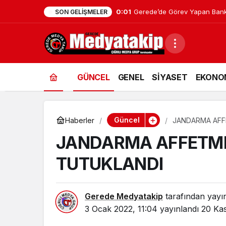
0:01
Gerede’de Görev Yapan Bank
SON GELIŞMELER
GÜNCEL
GENEL
SİYASET
EKONO
Güncel
Haberler
JANDARMA AFFE
JANDARMA AFFETMED
TUTUKLANDI
Gerede Medyatakip
tarafından yayı
3 Ocak 2022, 11:04
yayınlandı
20 Kas