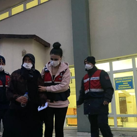
Resmi İlanlar
TAŞINMAZ SATIŞ
NI (BOLU 1.
İHALESİ (GEREDE
KEMESİ)
BELEDİYESİ)