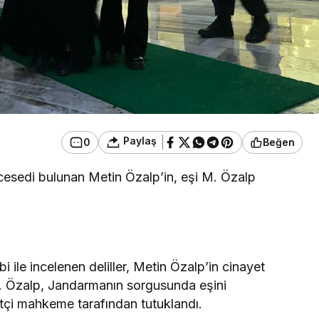
Paylaş
0
Beğen
esedi bulunan Metin Özalp’in, eşi M. Özalp
i ile incelenen deliller, Metin Özalp’in cinayet
. M. Özalp, Jandarmanın sorgusunda eşini
etçi mahkeme tarafından tutuklandı.