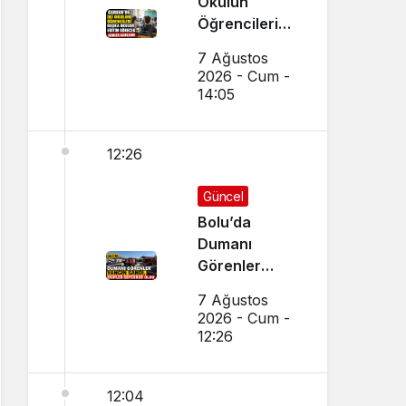
Okulun
Öğrencileri
Başka Okulda
7 Ağustos
Eğitim
2026 - Cum -
Görecek
14:05
12:26
Güncel
Bolu’da
Dumanı
Görenler
Yangın Sandı,
7 Ağustos
Ekipler
2026 - Cum -
Seferber Oldu
12:26
12:04