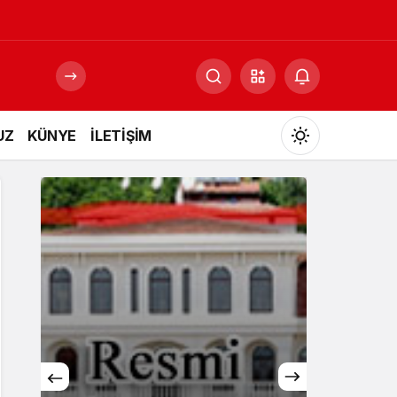
UZ
KÜNYE
İLETİŞİM
Mod
değiştir
Gündüz Modu
Gündüz modunu seçin.
Gece Modu
Gece modunu seçin.