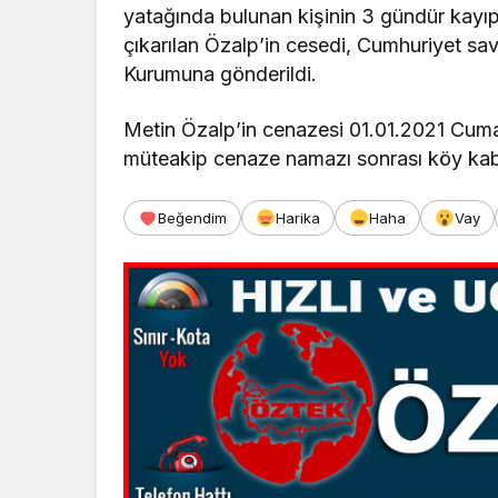
yatağında bulunan kişinin 3 gündür kayı
çıkarılan Özalp’in cesedi, Cumhuriyet sav
Kurumuna gönderildi.
Metin Özalp’in cenazesi 01.01.2021 Cuma
müteakip cenaze namazı sonrası köy kabri
Beğendim
Harika
Haha
Vay