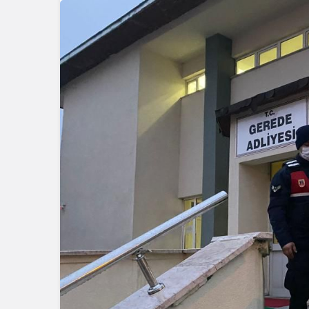
Güncel
Resmi İlanlar
Gerede’de Görev Yapan
Banka Müdürü Hakkında
TEBLİĞ İLA
Yeni Karar
AİLE MAH