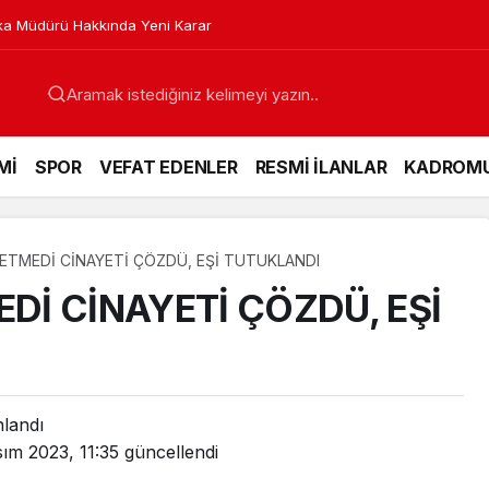
a Müdürü Hakkında Yeni Karar
Mİ
SPOR
VEFAT EDENLER
RESMİ İLANLAR
KADROM
TMEDİ CİNAYETİ ÇÖZDÜ, EŞİ TUTUKLANDI
İ CİNAYETİ ÇÖZDÜ, EŞİ
nlandı
ım 2023, 11:35
güncellendi