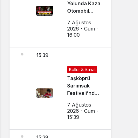
Yolunda Kaza:
Otomobil
Uçup
7 Ağustos
Hurdaya
2026 - Cum -
Döndü
16:00
15:39
Kültür & Sanat
Taşköprü
Sarımsak
Festivali’nde
El Sanatları ve
7 Ağustos
Yöresel
2026 - Cum -
Lezzetler
15:39
Buluştu
15:28