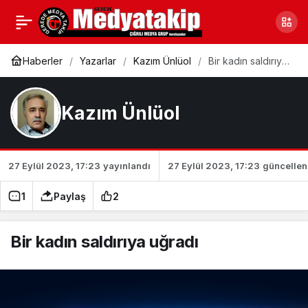
‘Basit doğruları’
0
Paylaş
yaparak kazandılar
Haberler
Yazarlar
Kazım Ünlüol
Bir kadın saldırıya
uğradı
Kazım Ünlüol
27 Eylül 2023, 17:23
yayınlandı
27 Eylül 2023, 17:23
güncellen
1
Paylaş
2
Bir kadın saldırıya uğradı