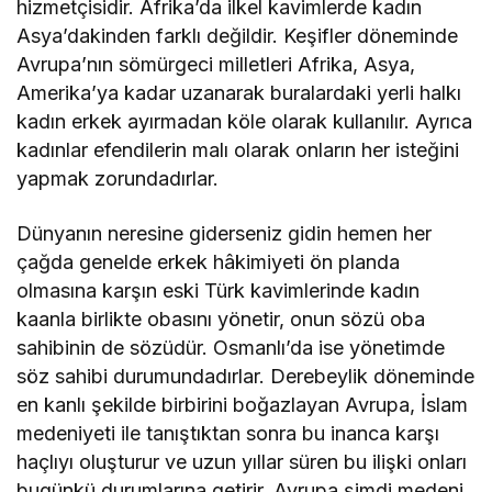
hizmetçisidir. Afrika’da ilkel kavimlerde kadın
Asya’dakinden farklı değildir. Keşifler döneminde
Avrupa’nın sömürgeci milletleri Afrika, Asya,
Amerika’ya kadar uzanarak buralardaki yerli halkı
kadın erkek ayırmadan köle olarak kullanılır. Ayrıca
kadınlar efendilerin malı olarak onların her isteğini
yapmak zorundadırlar.
Dünyanın neresine giderseniz gidin hemen her
çağda genelde erkek hâkimiyeti ön planda
olmasına karşın eski Türk kavimlerinde kadın
kaanla birlikte obasını yönetir, onun sözü oba
sahibinin de sözüdür. Osmanlı’da ise yönetimde
söz sahibi durumundadırlar. Derebeylik döneminde
en kanlı şekilde birbirini boğazlayan Avrupa, İslam
medeniyeti ile tanıştıktan sonra bu inanca karşı
haçlıyı oluşturur ve uzun yıllar süren bu ilişki onları
bugünkü durumlarına getirir. Avrupa şimdi medeni