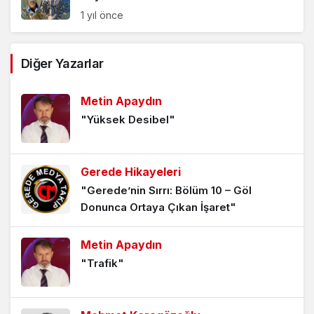
1 yıl önce
Kazım Ünlüol’dan “Yeni Dünyaya
Diğer Yazarlar
Seyahat”
1 yıl önce
Metin Apaydın
"Yüksek Desibel"
Yeni Dünyaya Seyahat -17-
2 yıl önce
Gerede Hikayeleri
"Gerede’nin Sırrı: Bölüm 10 – Göl
Yeni Dünyaya Seyahat -16-
Donunca Ortaya Çıkan İşaret"
2 yıl önce
Metin Apaydın
"Trafik"
Yeni Dünyaya Seyahat -15-
2 yıl önce